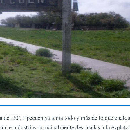
 del 30’, Epecuén ya tenía todo y más de lo que cualqu
mía, e industrias principalmente destinadas a la explota