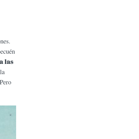
ones.
pecuén
a las
la
 Pero