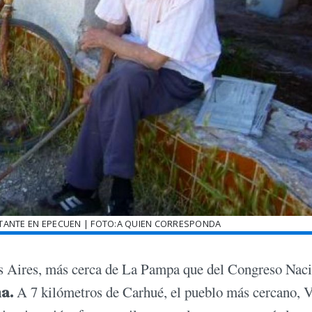
ITANTE EN EPECUEN | FOTO:A QUIEN CORRESPONDA
nos Aires, más cerca de La Pampa que del Congreso Naci
a.
A 7 kilómetros de Carhué, el pueblo más cercano, V