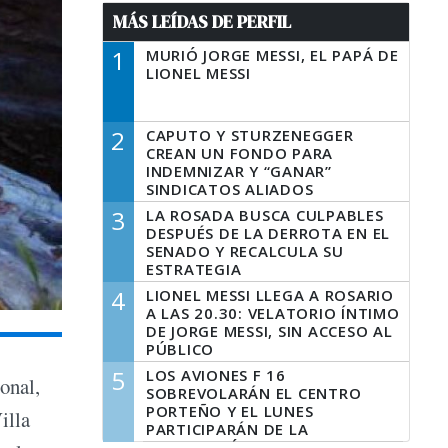
MÁS LEÍDAS DE PERFIL
1
MURIÓ JORGE MESSI, EL PAPÁ DE
LIONEL MESSI
2
CAPUTO Y STURZENEGGER
CREAN UN FONDO PARA
INDEMNIZAR Y “GANAR”
SINDICATOS ALIADOS
3
LA ROSADA BUSCA CULPABLES
DESPUÉS DE LA DERROTA EN EL
SENADO Y RECALCULA SU
ESTRATEGIA
4
LIONEL MESSI LLEGA A ROSARIO
A LAS 20.30: VELATORIO ÍNTIMO
DE JORGE MESSI, SIN ACCESO AL
PÚBLICO
5
LOS AVIONES F 16
onal,
SOBREVOLARÁN EL CENTRO
PORTEÑO Y EL LUNES
illa
PARTICIPARÁN DE LA
CELEBRACIÓN DE LA FUERZA