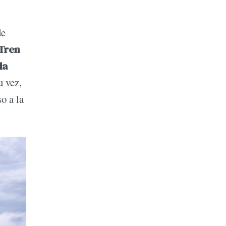
de
 Tren
da
u vez,
o a la