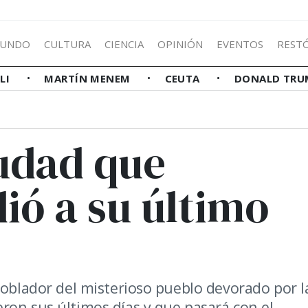
UNDO
CULTURA
CIENCIA
OPINIÓN
EVENTOS
REST
LLI
MARTÍN MENEM
CEUTA
DONALD TRU
iudad que
ió a su último
poblador del misterioso pueblo devorado por l
ron sus últimos días y que pasará con el