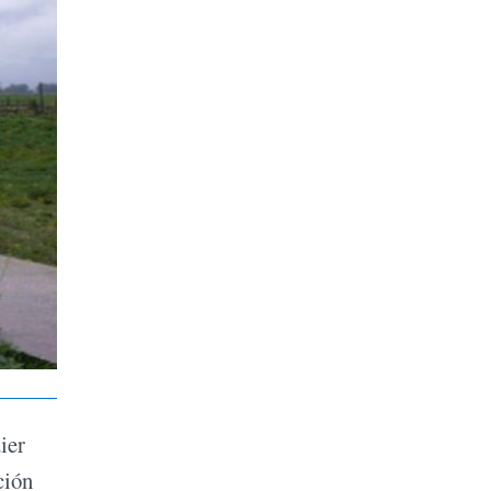
ier
ción