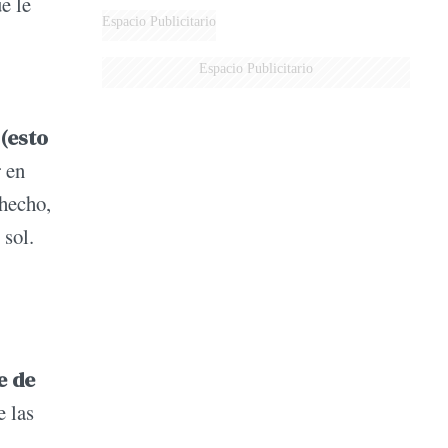
e le
AÉREA
Espacio Publicitario
Espacio Publicitario
 (esto
r en
hecho,
 sol.
e de
e las