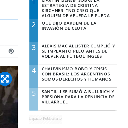
1
MARTÍN MENEM SOBRE LA
ESTRATEGIA DE CRISTINA
KIRCHNER: "NO CREO QUE
ALGUIEN DE AFUERA LE PUEDA
DECIR A LA JUSTICIA LO QUE
2
QUÉ DIJO BARDEM DE LA
TIENE QUE HACER"
INVASIÓN DE CEUTA
3
ALEXIS MAC ALLISTER CUMPLIÓ Y
SE IMPLANTÓ PELO ANTES DE
VOLVER AL FÚTBOL INGLÉS
4
CHAUVINISMO BOBO Y CRISIS
CON BRASIL: LOS ARGENTINOS
SOMOS DERECHOS Y HUMANOS
5
SANTILLI SE SUMÓ A BULLRICH Y
PRESIONA PARA LA RENUNCIA DE
VILLARRUEL
Espacio Publicitario