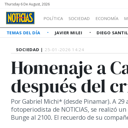
Thursday 6 De August, 2026
POLÍTICA
SOCIEDAD
ECONOMÍA
M
TEMAS DEL DÍA
JAVIER MILEI
DIEGO SANTI
SOCIEDAD |
25-01-2026 14:24
Homenaje a Ca
después del cr
Por Gabriel Michi* (desde Pinamar). A 29 a
fotoperiodista de NOTICIAS, se realizó u
Bunge al 2100. El recuerdo de su compañ