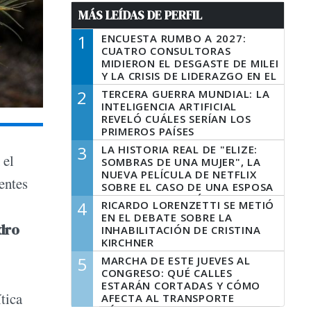
MÁS LEÍDAS DE PERFIL
1
ENCUESTA RUMBO A 2027:
CUATRO CONSULTORAS
MIDIERON EL DESGASTE DE MILEI
Y LA CRISIS DE LIDERAZGO EN EL
PERONISMO
2
TERCERA GUERRA MUNDIAL: LA
INTELIGENCIA ARTIFICIAL
REVELÓ CUÁLES SERÍAN LOS
PRIMEROS PAÍSES
LATINOAMERICANOS EN SER
3
LA HISTORIA REAL DE "ELIZE:
DERROTADOS
 el
SOMBRAS DE UNA MUJER", LA
NUEVA PELÍCULA DE NETFLIX
entes
SOBRE EL CASO DE UNA ESPOSA
QUE DESCUARTIZÓ A SU
4
RICARDO LORENZETTI SE METIÓ
MARIDO
EN EL DEBATE SOBRE LA
dro
INHABILITACIÓN DE CRISTINA
KIRCHNER
5
MARCHA DE ESTE JUEVES AL
CONGRESO: QUÉ CALLES
ESTARÁN CORTADAS Y CÓMO
tica
AFECTA AL TRANSPORTE
PÚBLICO