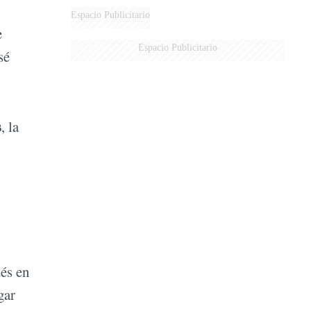
Espacio Publicitario
e
Espacio Publicitario
sé
s
, la
ués en
gar