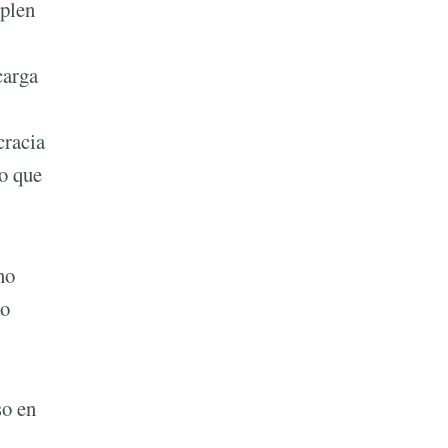
mplen
carga
cracia
to que
no
lo
so en