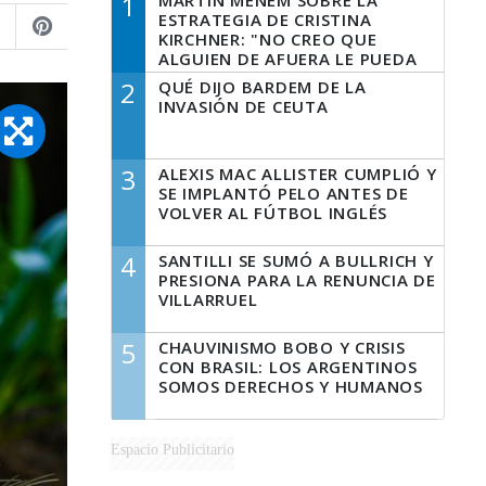
1
MARTÍN MENEM SOBRE LA
ESTRATEGIA DE CRISTINA
KIRCHNER: "NO CREO QUE
ALGUIEN DE AFUERA LE PUEDA
DECIR A LA JUSTICIA LO QUE
2
QUÉ DIJO BARDEM DE LA
TIENE QUE HACER"
INVASIÓN DE CEUTA
3
ALEXIS MAC ALLISTER CUMPLIÓ Y
SE IMPLANTÓ PELO ANTES DE
VOLVER AL FÚTBOL INGLÉS
4
SANTILLI SE SUMÓ A BULLRICH Y
PRESIONA PARA LA RENUNCIA DE
VILLARRUEL
5
CHAUVINISMO BOBO Y CRISIS
CON BRASIL: LOS ARGENTINOS
SOMOS DERECHOS Y HUMANOS
Espacio Publicitario