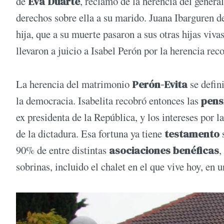
de
Eva Duarte
, reclamó de la herencia del genera
derechos sobre ella a su marido. Juana Ibarguren d
hija, que a su muerte pasaron a sus otras hijas viva
llevaron a juicio a Isabel Perón por la herencia rec
La herencia del matrimonio
Perón-Evita
se defin
la democracia. Isabelita recobró entonces las
pens
ex presidenta de la República, y los intereses por l
de la dictadura. Esa fortuna ya tiene
testamento
s
90% de entre distintas
asociaciones benéficas
,
sobrinas, incluido el chalet en el que vive hoy, en