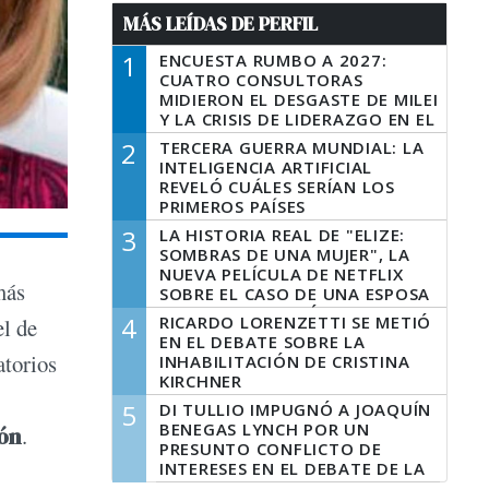
MÁS LEÍDAS DE PERFIL
1
ENCUESTA RUMBO A 2027:
CUATRO CONSULTORAS
MIDIERON EL DESGASTE DE MILEI
Y LA CRISIS DE LIDERAZGO EN EL
PERONISMO
2
TERCERA GUERRA MUNDIAL: LA
INTELIGENCIA ARTIFICIAL
REVELÓ CUÁLES SERÍAN LOS
PRIMEROS PAÍSES
LATINOAMERICANOS EN SER
3
LA HISTORIA REAL DE "ELIZE:
DERROTADOS
SOMBRAS DE UNA MUJER", LA
NUEVA PELÍCULA DE NETFLIX
más
SOBRE EL CASO DE UNA ESPOSA
QUE DESCUARTIZÓ A SU
4
RICARDO LORENZETTI SE METIÓ
el de
MARIDO
EN EL DEBATE SOBRE LA
atorios
INHABILITACIÓN DE CRISTINA
KIRCHNER
5
DI TULLIO IMPUGNÓ A JOAQUÍN
BENEGAS LYNCH POR UN
ón
.
PRESUNTO CONFLICTO DE
INTERESES EN EL DEBATE DE LA
LEY DE TIERRAS