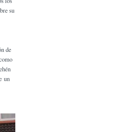
os los
bre su
ón de
 como
rehén
te un