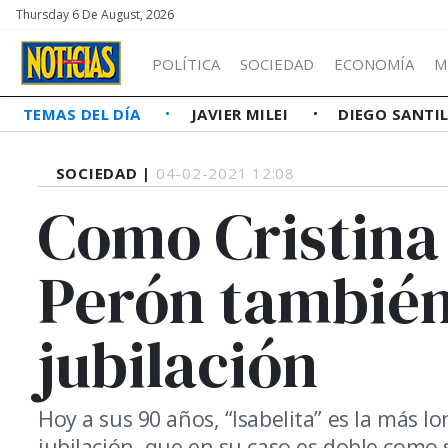
Thursday 6 De August, 2026
POLÍTICA
SOCIEDAD
ECONOMÍA
M
TEMAS DEL DÍA
JAVIER MILEI
DIEGO SANTI
SOCIEDAD |
04-02-2021 12:08
Como Cristina 
Perón también
jubilación
Hoy a sus 90 años, “Isabelita” es la más l
jubilación, que en su caso es doble como