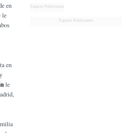
de en
Espacio Publicitario
 le
Espacio Publicitario
mbos
ta en
y
ín
le
adrid,
amilia