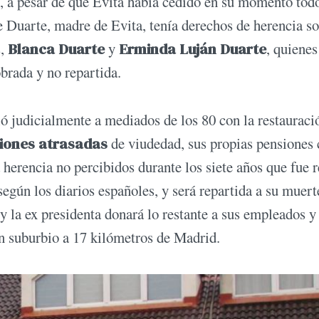
l, a pesar de que Evita había cedido en su momento tod
e Duarte, madre de Evita, tenía derechos de herencia so
s,
Blanca Duarte
y
Erminda Luján Duarte
, quienes
obrada y no repartida.
ió judicialmente a mediados de los 80 con la restauraci
iones atrasadas
de viudedad, sus propias pensiones
a herencia no percibidos durante los siete años que fue 
egún los diarios españoles, y será repartida a su muer
 y la ex presidenta donará lo restante a sus empleados y
 un suburbio a 17 kilómetros de Madrid.