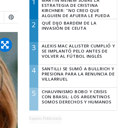
1
MARTÍN MENEM SOBRE LA
ESTRATEGIA DE CRISTINA
KIRCHNER: "NO CREO QUE
ALGUIEN DE AFUERA LE PUEDA
DECIR A LA JUSTICIA LO QUE
2
QUÉ DIJO BARDEM DE LA
TIENE QUE HACER"
INVASIÓN DE CEUTA
3
ALEXIS MAC ALLISTER CUMPLIÓ Y
SE IMPLANTÓ PELO ANTES DE
VOLVER AL FÚTBOL INGLÉS
4
SANTILLI SE SUMÓ A BULLRICH Y
PRESIONA PARA LA RENUNCIA DE
VILLARRUEL
5
CHAUVINISMO BOBO Y CRISIS
CON BRASIL: LOS ARGENTINOS
SOMOS DERECHOS Y HUMANOS
Espacio Publicitario