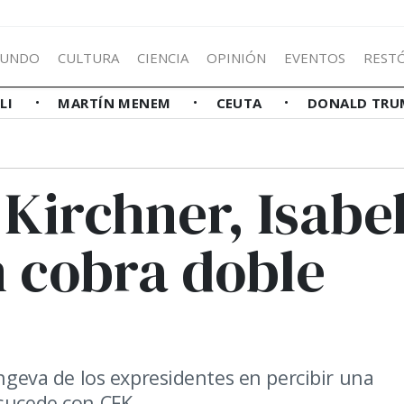
UNDO
CULTURA
CIENCIA
OPINIÓN
EVENTOS
REST
LLI
MARTÍN MENEM
CEUTA
DONALD TRU
Kirchner, Isabe
 cobra doble
ongeva de los expresidentes en percibir una
 sucede con CFK.