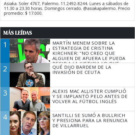
Asiaka. Soler 4767, Palermo. 11.2492-8244. Lunes a sábados de
11.30 a 23.30 horas. Domingos cerrado. @asiakapalermo. Precio
promedio: $ 17.000.
MÁS LEÍDAS
1
MARTÍN MENEM SOBRE LA
ESTRATEGIA DE CRISTINA
KIRCHNER: "NO CREO QUE
ALGUIEN DE AFUERA LE PUEDA
DECIR A LA JUSTICIA LO QUE
2
QUÉ DIJO BARDEM DE LA
TIENE QUE HACER"
INVASIÓN DE CEUTA
3
ALEXIS MAC ALLISTER CUMPLIÓ
Y SE IMPLANTÓ PELO ANTES DE
VOLVER AL FÚTBOL INGLÉS
4
SANTILLI SE SUMÓ A BULLRICH
Y PRESIONA PARA LA RENUNCIA
DE VILLARRUEL