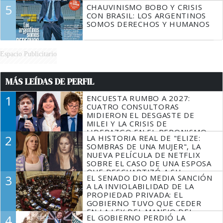
5
CHAUVINISMO BOBO Y CRISIS
CON BRASIL: LOS ARGENTINOS
SOMOS DERECHOS Y HUMANOS
Espacio Publicitario
MÁS LEÍDAS DE PERFIL
1
ENCUESTA RUMBO A 2027:
CUATRO CONSULTORAS
MIDIERON EL DESGASTE DE
MILEI Y LA CRISIS DE
LIDERAZGO EN EL PERONISMO
2
LA HISTORIA REAL DE "ELIZE:
SOMBRAS DE UNA MUJER", LA
NUEVA PELÍCULA DE NETFLIX
SOBRE EL CASO DE UNA ESPOSA
QUE DESCUARTIZÓ A SU
3
EL SENADO DIO MEDIA SANCIÓN
MARIDO
A LA INVIOLABILIDAD DE LA
PROPIEDAD PRIVADA: EL
GOBIERNO TUVO QUE CEDER
EN LA LEY DEL MANEJO DEL
4
EL GOBIERNO PERDIÓ LA
FUEGO