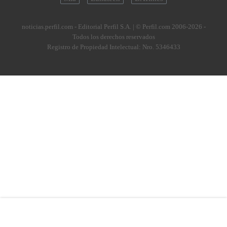
noticias.perfil.com - Editorial Perfil S.A.
| © Perfil.com 2006-2026 -
Todos los derechos reservados
Registro de Propiedad Intelectual: Nro. 5346433