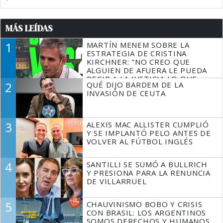
MÁS LEÍDAS
1
MARTÍN MENEM SOBRE LA
ESTRATEGIA DE CRISTINA
KIRCHNER: "NO CREO QUE
ALGUIEN DE AFUERA LE PUEDA
DECIR A LA JUSTICIA LO QUE
2
QUÉ DIJO BARDEM DE LA
TIENE QUE HACER"
INVASIÓN DE CEUTA
3
ALEXIS MAC ALLISTER CUMPLIÓ
Y SE IMPLANTÓ PELO ANTES DE
VOLVER AL FÚTBOL INGLÉS
4
SANTILLI SE SUMÓ A BULLRICH
Y PRESIONA PARA LA RENUNCIA
DE VILLARRUEL
5
CHAUVINISMO BOBO Y CRISIS
CON BRASIL: LOS ARGENTINOS
SOMOS DERECHOS Y HUMANOS