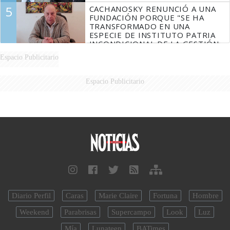
5
CACHANOSKY RENUNCIÓ A UNA
FUNDACIÓN PORQUE "SE HA
TRANSFORMADO EN UNA
ESPECIE DE INSTITUTO PATRIA
INCONDICIONAL DE LA GESTIÓN
DE MILEI"
Espacio Publicitario
Espacio Publicitario
Diario Perfil
Caras
Marie Claire
Fortuna
Hombre
Weekend
Parabrisas
Supercampo
Look
Luz
Mía
Lunateen
BATimes