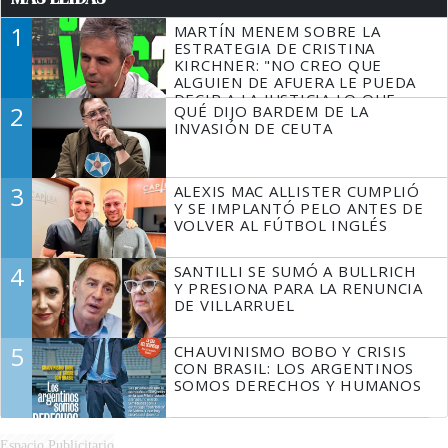
1
MARTÍN MENEM SOBRE LA
ESTRATEGIA DE CRISTINA
KIRCHNER: "NO CREO QUE
ALGUIEN DE AFUERA LE PUEDA
DECIR A LA JUSTICIA LO QUE
2
QUÉ DIJO BARDEM DE LA
TIENE QUE HACER"
INVASIÓN DE CEUTA
3
ALEXIS MAC ALLISTER CUMPLIÓ
Y SE IMPLANTÓ PELO ANTES DE
VOLVER AL FÚTBOL INGLÉS
4
SANTILLI SE SUMÓ A BULLRICH
Y PRESIONA PARA LA RENUNCIA
DE VILLARRUEL
5
CHAUVINISMO BOBO Y CRISIS
CON BRASIL: LOS ARGENTINOS
SOMOS DERECHOS Y HUMANOS
Espacio Publicitario