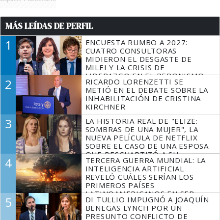
MÁS LEÍDAS DE PERFIL
1
ENCUESTA RUMBO A 2027:
CUATRO CONSULTORAS
MIDIERON EL DESGASTE DE
MILEI Y LA CRISIS DE
LIDERAZGO EN EL PERONISMO
2
RICARDO LORENZETTI SE
METIÓ EN EL DEBATE SOBRE LA
INHABILITACIÓN DE CRISTINA
KIRCHNER
3
LA HISTORIA REAL DE "ELIZE:
SOMBRAS DE UNA MUJER", LA
NUEVA PELÍCULA DE NETFLIX
SOBRE EL CASO DE UNA ESPOSA
QUE DESCUARTIZÓ A SU
4
TERCERA GUERRA MUNDIAL: LA
MARIDO
INTELIGENCIA ARTIFICIAL
REVELÓ CUÁLES SERÍAN LOS
PRIMEROS PAÍSES
LATINOAMERICANOS EN SER
5
DI TULLIO IMPUGNÓ A JOAQUÍN
DERROTADOS
BENEGAS LYNCH POR UN
PRESUNTO CONFLICTO DE