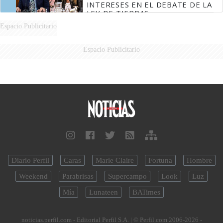
INTERESES EN EL DEBATE DE LA
LEY DE TIERRAS
Espacio Publicitario
Espacio Publicitario
Diario Perfil
Caras
Marie Claire
Fortuna
Hombre
Weekend
Parabrisas
Supercampo
Look
Luz
Mía
Lunateen
BATimes
noticias.perfil.com - Editorial Perfil S.A.
| © Perfil.com 2006-2026 -