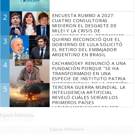
2
ENCUESTA RUMBO A 2027:
CUATRO CONSULTORAS
MIDIERON EL DESGASTE DE
MILEI Y LA CRISIS DE
LIDERAZGO EN EL PERONISMO
3
QUIRNO RECONOCIÓ QUE EL
GOBIERNO DE LULA SOLICITÓ
EL RETIRO DEL EMBAJADOR
ARGENTINO EN BRASIL
4
CACHANOSKY RENUNCIÓ A UNA
FUNDACIÓN PORQUE "SE HA
TRANSFORMADO EN UNA
ESPECIE DE INSTITUTO PATRIA
INCONDICIONAL DE LA GESTIÓN
5
TERCERA GUERRA MUNDIAL: LA
DE MILEI"
INTELIGENCIA ARTIFICIAL
REVELÓ CUÁLES SERÍAN LOS
PRIMEROS PAÍSES
LATINOAMERICANOS EN SER
DERROTADOS
Espacio Publicitario
Espacio Publicitario