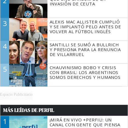
2
TIENE QUE HACER"
INVASIÓN DE CEUTA
3
ALEXIS MAC ALLISTER CUMPLIÓ
Y SE IMPLANTÓ PELO ANTES DE
VOLVER AL FÚTBOL INGLÉS
4
SANTILLI SE SUMÓ A BULLRICH
Y PRESIONA PARA LA RENUNCIA
DE VILLARRUEL
5
CHAUVINISMO BOBO Y CRISIS
CON BRASIL: LOS ARGENTINOS
SOMOS DERECHOS Y HUMANOS
Espacio Publicitario
MÁS LEÍDAS DE PERFIL
1
¡MIRÁ EN VIVO +PERFIL!: UN
CANAL CON GENTE QUE PIENSA