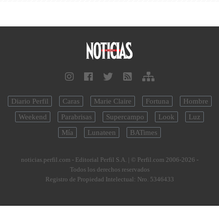
Diario Perfil
Caras
Marie Claire
Fortuna
Hombre
Weekend
Parabrisas
Supercampo
Look
Luz
Mía
Lunateen
BATimes
noticias.perfil.com - Editorial Perfil S.A.
| © Perfil.com 2006-2026 -
Todos los derechos reservados
Registro de Propiedad Intelectual: Nro. 5346433