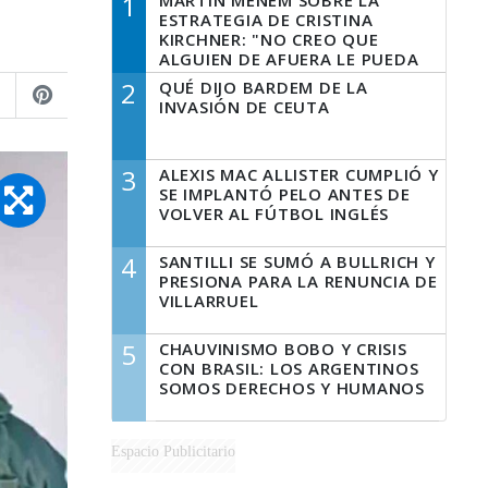
1
MARTÍN MENEM SOBRE LA
ESTRATEGIA DE CRISTINA
KIRCHNER: "NO CREO QUE
ALGUIEN DE AFUERA LE PUEDA
DECIR A LA JUSTICIA LO QUE
2
QUÉ DIJO BARDEM DE LA
TIENE QUE HACER"
INVASIÓN DE CEUTA
3
ALEXIS MAC ALLISTER CUMPLIÓ Y
SE IMPLANTÓ PELO ANTES DE
VOLVER AL FÚTBOL INGLÉS
4
SANTILLI SE SUMÓ A BULLRICH Y
PRESIONA PARA LA RENUNCIA DE
VILLARRUEL
5
CHAUVINISMO BOBO Y CRISIS
CON BRASIL: LOS ARGENTINOS
SOMOS DERECHOS Y HUMANOS
Espacio Publicitario