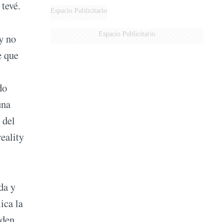
 tevé.
Espacio Publicitario
Espacio Publicitario
ty no
e que
do
una
 del
eality
da y
ica la
eden