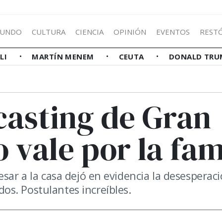
UNDO
CULTURA
CIENCIA
OPINIÓN
EVENTOS
REST
LLI
MARTÍN MENEM
CEUTA
DONALD TRU
casting de Gran
 vale por la fa
esar a la casa dejó en evidencia la desesperac
s. Postulantes increíbles.