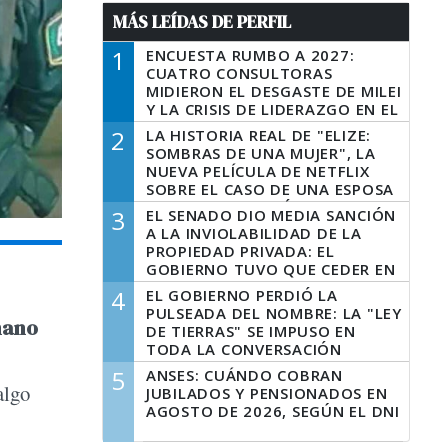
MÁS LEÍDAS DE PERFIL
1
ENCUESTA RUMBO A 2027:
CUATRO CONSULTORAS
MIDIERON EL DESGASTE DE MILEI
Y LA CRISIS DE LIDERAZGO EN EL
PERONISMO
2
LA HISTORIA REAL DE "ELIZE:
SOMBRAS DE UNA MUJER", LA
NUEVA PELÍCULA DE NETFLIX
SOBRE EL CASO DE UNA ESPOSA
QUE DESCUARTIZÓ A SU
3
EL SENADO DIO MEDIA SANCIÓN
MARIDO
A LA INVIOLABILIDAD DE LA
PROPIEDAD PRIVADA: EL
GOBIERNO TUVO QUE CEDER EN
LA LEY DEL MANEJO DEL FUEGO
4
EL GOBIERNO PERDIÓ LA
PULSEADA DEL NOMBRE: LA "LEY
mano
DE TIERRAS" SE IMPUSO EN
TODA LA CONVERSACIÓN
DIGITAL
5
ANSES: CUÁNDO COBRAN
algo
JUBILADOS Y PENSIONADOS EN
AGOSTO DE 2026, SEGÚN EL DNI