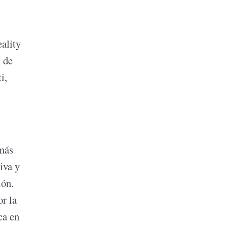
eality
l de
i,
emás
iva y
ión.
r la
ca en