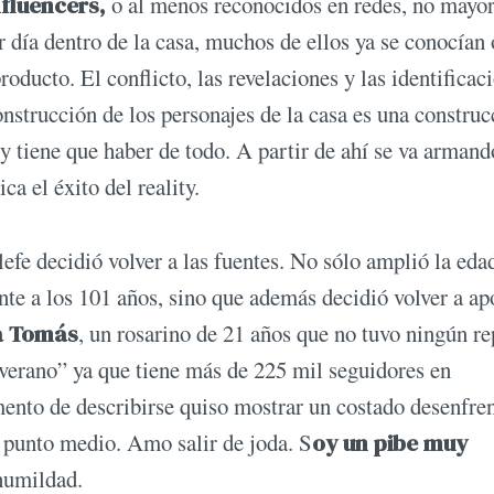
fluencers,
o al menos reconocidos en redes, no mayor
 día dentro de la casa, muchos de ellos ya se conocían 
roducto. El conflicto, las revelaciones y las identificac
onstrucción de los personajes de la casa es una construc
y tiene que haber de todo. A partir de ahí se va armand
ca el éxito del reality.
efe decidió volver a las fuentes. No sólo amplió la eda
te a los 101 años, sino que además decidió volver a ap
 a Tomás
, un rosarino de 21 años que no tuvo ningún r
 verano” ya que tiene más de 225 mil seguidores en
mento de describirse quiso mostrar un costado desenfre
punto medio. Amo salir de joda. S
oy un pibe muy
humildad.