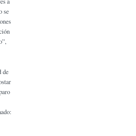
es a
o se
iones
ción
o”,
d de
ostar
eparo
nado: