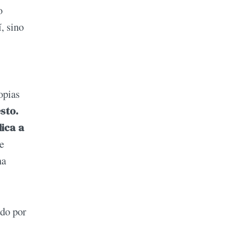
o
, sino
opias
sto.
dica a
ue
ma
ado por