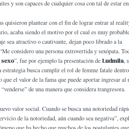
tes y son capaces de cualquier cosa con tal de estar en
s quisieron plantear con el fin de lograr entrar al reali
ario, acaba siendo el motivo por el cual es muy probabl
e sea atractivo o cautivante, dejan poco librado a la
 “Me considero una persona extrovertida y sexópata. To
l sexo
”, fue por ejemplo la presentación de
Ludmila
, 
 estrategia busca cumplir el rol de femme fatale dentro
que el valor de la fama que puede aportar ingresar al r
n “venderse” de una manera que considera trangresora.
nuevo valor social. Cuando se busca una notoriedad rápi
ervicio de la notoriedad, aún cuando sea negativa”, expl
enómeno que ha hecho que muchos de los postulantes qu