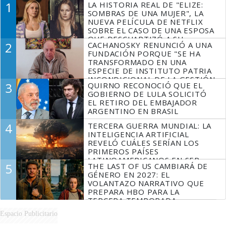
1
LA HISTORIA REAL DE "ELIZE:
SOMBRAS DE UNA MUJER", LA
NUEVA PELÍCULA DE NETFLIX
SOBRE EL CASO DE UNA ESPOSA
QUE DESCUARTIZÓ A SU
2
CACHANOSKY RENUNCIÓ A UNA
MARIDO
FUNDACIÓN PORQUE "SE HA
TRANSFORMADO EN UNA
ESPECIE DE INSTITUTO PATRIA
INCONDICIONAL DE LA GESTIÓN
3
QUIRNO RECONOCIÓ QUE EL
DE MILEI"
GOBIERNO DE LULA SOLICITÓ
EL RETIRO DEL EMBAJADOR
ARGENTINO EN BRASIL
4
TERCERA GUERRA MUNDIAL: LA
INTELIGENCIA ARTIFICIAL
REVELÓ CUÁLES SERÍAN LOS
PRIMEROS PAÍSES
LATINOAMERICANOS EN SER
5
THE LAST OF US CAMBIARÁ DE
DERROTADOS
GÉNERO EN 2027: EL
VOLANTAZO NARRATIVO QUE
PREPARA HBO PARA LA
TERCERA TEMPORADA
Espacio Publicitario