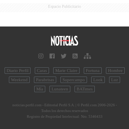
Espacio Publicitario
Diario Perfil
Caras
Marie Claire
Fortuna
Hombre
Weekend
Parabrisas
Supercampo
Look
Luz
Mía
Lunateen
BATimes
noticias.perfil.com - Editorial Perfil S.A.
| © Perfil.com 2006-2026 -
Todos los derechos reservados
Registro de Propiedad Intelectual: Nro. 5346433