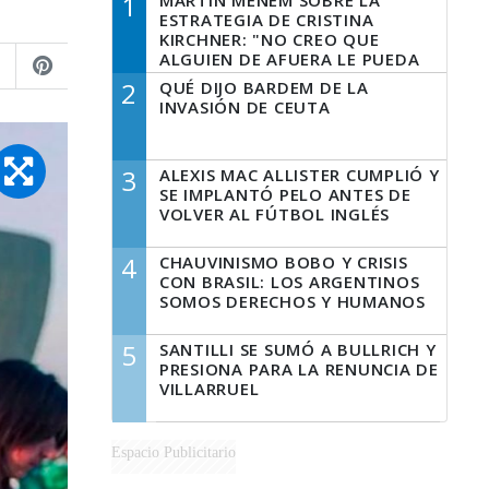
1
MARTÍN MENEM SOBRE LA
ESTRATEGIA DE CRISTINA
KIRCHNER: "NO CREO QUE
ALGUIEN DE AFUERA LE PUEDA
DECIR A LA JUSTICIA LO QUE
2
QUÉ DIJO BARDEM DE LA
TIENE QUE HACER"
INVASIÓN DE CEUTA
3
ALEXIS MAC ALLISTER CUMPLIÓ Y
SE IMPLANTÓ PELO ANTES DE
VOLVER AL FÚTBOL INGLÉS
4
CHAUVINISMO BOBO Y CRISIS
CON BRASIL: LOS ARGENTINOS
SOMOS DERECHOS Y HUMANOS
5
SANTILLI SE SUMÓ A BULLRICH Y
PRESIONA PARA LA RENUNCIA DE
VILLARRUEL
Espacio Publicitario