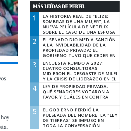
MÁS LEÍDAS DE PERFIL
1
LA HISTORIA REAL DE "ELIZE:
SOMBRAS DE UNA MUJER", LA
NUEVA PELÍCULA DE NETFLIX
SOBRE EL CASO DE UNA ESPOSA
QUE DESCUARTIZÓ A SU
2
EL SENADO DIO MEDIA SANCIÓN
MARIDO
A LA INVIOLABILIDAD DE LA
PROPIEDAD PRIVADA: EL
GOBIERNO TUVO QUE CEDER EN
LA LEY DEL MANEJO DEL FUEGO
3
ENCUESTA RUMBO A 2027:
CUATRO CONSULTORAS
MIDIERON EL DESGASTE DE MILEI
yos
Y LA CRISIS DE LIDERAZGO EN EL
PERONISMO
4
LEY DE PROPIEDAD PRIVADA:
QUÉ SENADORES VOTARON A
FAVOR Y CUÁLES EN CONTRA
5
EL GOBIERNO PERDIÓ LA
PULSEADA DEL NOMBRE: LA "LEY
 hoy
DE TIERRAS" SE IMPUSO EN
TODA LA CONVERSACIÓN
sta.
DIGITAL