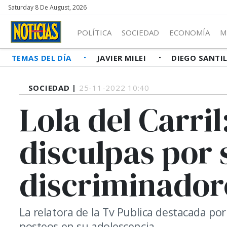
Saturday 8 De August, 2026
POLÍTICA
SOCIEDAD
ECONOMÍA
M
TEMAS DEL DÍA
JAVIER MILEI
DIEGO SANTI
SOCIEDAD |
25-11-2022 10:40
Lola del Carril
disculpas por
discriminador
La relatora de la Tv Publica destacada po
posteos en su adolescencia.