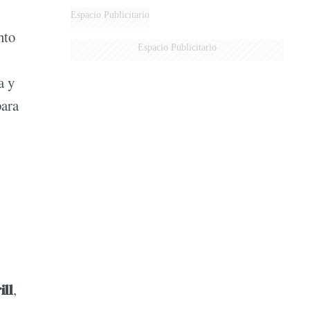
Espacio Publicitario
nto
Espacio Publicitario
a y
para
ill
,