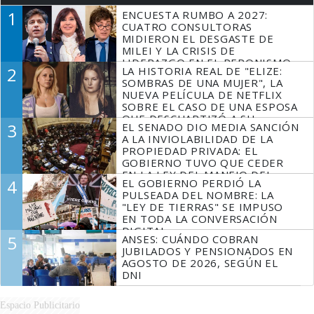
1
ENCUESTA RUMBO A 2027:
CUATRO CONSULTORAS
MIDIERON EL DESGASTE DE
MILEI Y LA CRISIS DE
LIDERAZGO EN EL PERONISMO
2
LA HISTORIA REAL DE "ELIZE:
SOMBRAS DE UNA MUJER", LA
NUEVA PELÍCULA DE NETFLIX
SOBRE EL CASO DE UNA ESPOSA
QUE DESCUARTIZÓ A SU
3
EL SENADO DIO MEDIA SANCIÓN
MARIDO
A LA INVIOLABILIDAD DE LA
PROPIEDAD PRIVADA: EL
GOBIERNO TUVO QUE CEDER
EN LA LEY DEL MANEJO DEL
4
EL GOBIERNO PERDIÓ LA
FUEGO
PULSEADA DEL NOMBRE: LA
"LEY DE TIERRAS" SE IMPUSO
EN TODA LA CONVERSACIÓN
DIGITAL
5
ANSES: CUÁNDO COBRAN
JUBILADOS Y PENSIONADOS EN
AGOSTO DE 2026, SEGÚN EL
DNI
Espacio Publicitario