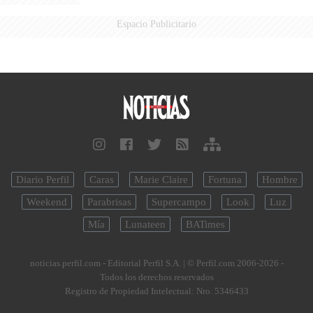
Espacio Publicitario
Diario Perfil
Caras
Marie Claire
Fortuna
Hombre
Weekend
Parabrisas
Supercampo
Look
Luz
Mía
Lunateen
BATimes
noticias.perfil.com - Editorial Perfil S.A.
| © Perfil.com 2006-2026 -
Todos los derechos reservados
Registro de Propiedad Intelectual: Nro. 5346433