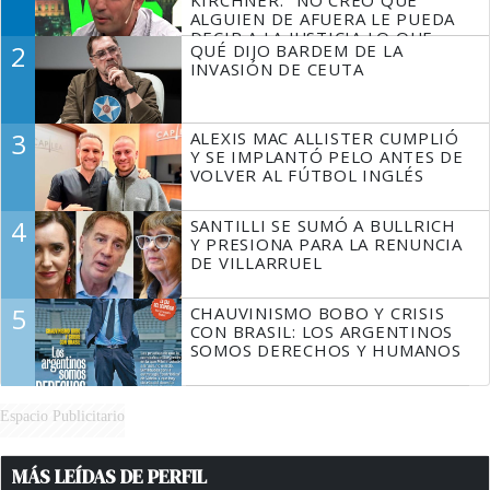
KIRCHNER: "NO CREO QUE
ALGUIEN DE AFUERA LE PUEDA
DECIR A LA JUSTICIA LO QUE
2
QUÉ DIJO BARDEM DE LA
TIENE QUE HACER"
INVASIÓN DE CEUTA
3
ALEXIS MAC ALLISTER CUMPLIÓ
Y SE IMPLANTÓ PELO ANTES DE
VOLVER AL FÚTBOL INGLÉS
4
SANTILLI SE SUMÓ A BULLRICH
Y PRESIONA PARA LA RENUNCIA
DE VILLARRUEL
5
CHAUVINISMO BOBO Y CRISIS
CON BRASIL: LOS ARGENTINOS
SOMOS DERECHOS Y HUMANOS
Espacio Publicitario
MÁS LEÍDAS DE PERFIL