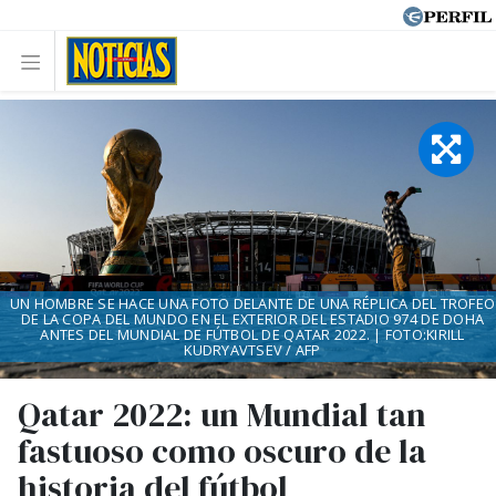
UN HOMBRE SE HACE UNA FOTO DELANTE DE UNA RÉPLICA DEL TROFEO
DE LA COPA DEL MUNDO EN EL EXTERIOR DEL ESTADIO 974 DE DOHA
ANTES DEL MUNDIAL DE FÚTBOL DE QATAR 2022. | FOTO:KIRILL
KUDRYAVTSEV / AFP
Qatar 2022: un Mundial tan
fastuoso como oscuro de la
historia del fútbol