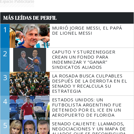
Espacio Publicitario
MÁS LEÍDAS DE PERFIL
1
MURIÓ JORGE MESSI, EL PAPÁ
DE LIONEL MESSI
2
CAPUTO Y STURZENEGGER
CREAN UN FONDO PARA
INDEMNIZAR Y “GANAR”
SINDICATOS ALIADOS
3
LA ROSADA BUSCA CULPABLES
DESPUÉS DE LA DERROTA EN EL
SENADO Y RECALCULA SU
ESTRATEGIA
4
ESTADOS UNIDOS: UN
FUTBOLISTA ARGENTINO FUE
DETENIDO POR EL ICE EN UN
AEROPUERTO DE FLORIDA
5
SENADO CALIENTE: LLAMADOS,
NEGOCIACIONES Y UN MAPA DE
ALIADOS QUE SE RECONFIGURA