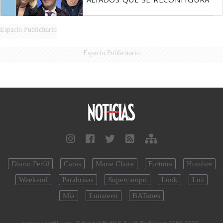
Espacio Publicitario
Espacio Publicitario
Diario Perfil
Caras
Marie Claire
Fortuna
Hombre
Weekend
Parabrisas
Supercampo
Look
Luz
Mía
Lunateen
BATimes