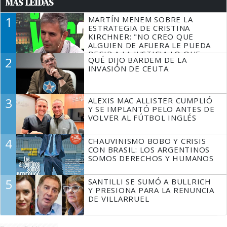
MÁS LEÍDAS
1
MARTÍN MENEM SOBRE LA
ESTRATEGIA DE CRISTINA
KIRCHNER: "NO CREO QUE
ALGUIEN DE AFUERA LE PUEDA
DECIR A LA JUSTICIA LO QUE
2
QUÉ DIJO BARDEM DE LA
TIENE QUE HACER"
INVASIÓN DE CEUTA
3
ALEXIS MAC ALLISTER CUMPLIÓ
Y SE IMPLANTÓ PELO ANTES DE
VOLVER AL FÚTBOL INGLÉS
4
CHAUVINISMO BOBO Y CRISIS
CON BRASIL: LOS ARGENTINOS
SOMOS DERECHOS Y HUMANOS
5
SANTILLI SE SUMÓ A BULLRICH
Y PRESIONA PARA LA RENUNCIA
DE VILLARRUEL