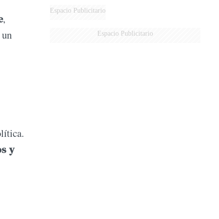
Espacio Publicitario
e
,
 un
Espacio Publicitario
lítica.
s y