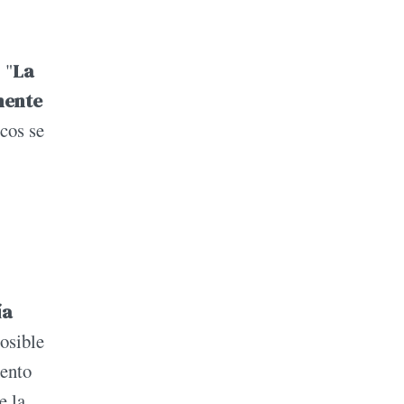
 "
La
mente
icos se
ía
osible
mento
e la