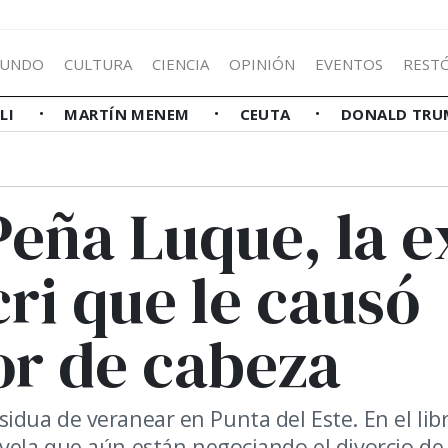
UNDO
CULTURA
CIENCIA
OPINIÓN
EVENTOS
REST
LLI
MARTÍN MENEM
CEUTA
DONALD TRU
Peña Luque, la e
ri que le causó
or de cabeza
 asidua de veranear en Punta del Este. En el lib
vela que aún están negociando el divorcio de