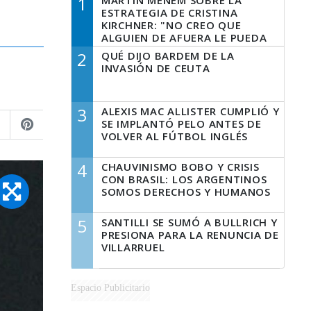
1
MARTÍN MENEM SOBRE LA
ESTRATEGIA DE CRISTINA
KIRCHNER: "NO CREO QUE
ALGUIEN DE AFUERA LE PUEDA
DECIR A LA JUSTICIA LO QUE
2
QUÉ DIJO BARDEM DE LA
TIENE QUE HACER"
INVASIÓN DE CEUTA
3
ALEXIS MAC ALLISTER CUMPLIÓ Y
SE IMPLANTÓ PELO ANTES DE
VOLVER AL FÚTBOL INGLÉS
4
CHAUVINISMO BOBO Y CRISIS
CON BRASIL: LOS ARGENTINOS
SOMOS DERECHOS Y HUMANOS
5
SANTILLI SE SUMÓ A BULLRICH Y
PRESIONA PARA LA RENUNCIA DE
VILLARRUEL
Espacio Publicitario