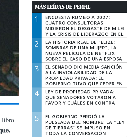
MÁS LEÍDAS DE PERFIL
1
ENCUESTA RUMBO A 2027:
CUATRO CONSULTORAS
MIDIERON EL DESGASTE DE MILEI
Y LA CRISIS DE LIDERAZGO EN EL
PERONISMO
2
LA HISTORIA REAL DE "ELIZE:
SOMBRAS DE UNA MUJER", LA
NUEVA PELÍCULA DE NETFLIX
SOBRE EL CASO DE UNA ESPOSA
QUE DESCUARTIZÓ A SU
3
EL SENADO DIO MEDIA SANCIÓN
MARIDO
A LA INVIOLABILIDAD DE LA
PROPIEDAD PRIVADA: EL
GOBIERNO TUVO QUE CEDER EN
LA LEY DEL MANEJO DEL FUEGO
4
LEY DE PROPIEDAD PRIVADA:
QUÉ SENADORES VOTARON A
FAVOR Y CUÁLES EN CONTRA
5
EL GOBIERNO PERDIÓ LA
 libro
PULSEADA DEL NOMBRE: LA "LEY
DE TIERRAS" SE IMPUSO EN
que.
TODA LA CONVERSACIÓN
DIGITAL