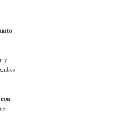
junto
n y
. Ambos
 con
que