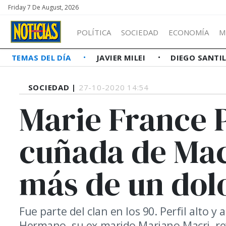
Friday 7 De August, 2026
POLÍTICA
SOCIEDAD
ECONOMÍA
M
TEMAS DEL DÍA
JAVIER MILEI
DIEGO SANTI
SOCIEDAD |
27-10-2020 14:54
Marie France 
cuñada de Mac
más de un dol
Fue parte del clan en los 90. Perfil alto y
Hermano, su ex marido Mariano Macri, re