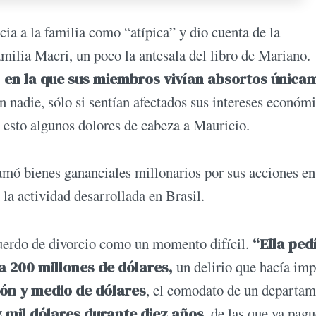
cia a la familia como “atípica” y dio cuenta de la
amilia Macri, un poco la antesala del libro de Mariano.
s, en la que sus miembros vivían absortos única
n nadie, sólo si sentían afectados sus intereses económ
n esto algunos dolores de cabeza a Mauricio.
mó bienes gananciales millonarios por sus acciones en
 la actividad desarrollada en Brasil.
acuerdo de divorcio como un momento difícil.
“Ella ped
a 200 millones de dólares,
un delirio que hacía imp
ón y medio de dólares
, el comodato de un departa
 mil dólares durante diez años
, de las que ya pagu