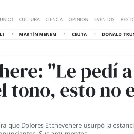
UNDO
CULTURA
CIENCIA
OPINIÓN
EVENTOS
REST
LLI
MARTÍN MENEM
CEUTA
DONALD TRU
here: "Le pedí a
l tono, esto no 
era que Dolores Etchevehere usurpó la estanc
denunciantes. Sus argumentos.