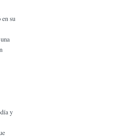
 en su
 una
n
día y
ue