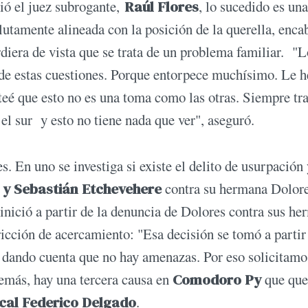
dió el juez subrogante,
Raúl Flores
, lo sucedido es una
utamente alineada con la posición de la querella, enc
rdiera de vista que se trata de un problema familiar. "
 de estas cuestiones. Porque entorpece muchísimo. Le h
nteé que esto no es una toma como las otras. Siempre tr
 el sur y esto no tiene nada que ver", aseguró.
. En uno se investiga si existe el delito de usurpación 
o y Sebastián Etchevehere
contra su hermana Dolore
 inició a partir de la denuncia de Dolores contra sus h
tricción de acercamiento: "Esa decisión se tomó a partir
 dando cuenta que no hay amenazas. Por eso solicitamo
demás, hay una tercera causa en
Comodoro Py
que que
iscal Federico Delgado
.