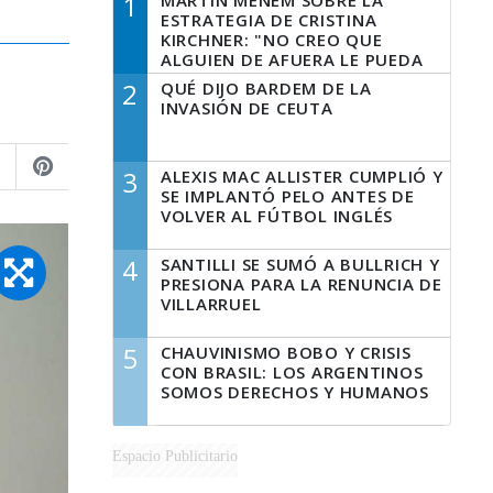
1
MARTÍN MENEM SOBRE LA
ESTRATEGIA DE CRISTINA
KIRCHNER: "NO CREO QUE
ALGUIEN DE AFUERA LE PUEDA
DECIR A LA JUSTICIA LO QUE
2
QUÉ DIJO BARDEM DE LA
TIENE QUE HACER"
INVASIÓN DE CEUTA
3
ALEXIS MAC ALLISTER CUMPLIÓ Y
SE IMPLANTÓ PELO ANTES DE
VOLVER AL FÚTBOL INGLÉS
4
SANTILLI SE SUMÓ A BULLRICH Y
PRESIONA PARA LA RENUNCIA DE
VILLARRUEL
5
CHAUVINISMO BOBO Y CRISIS
CON BRASIL: LOS ARGENTINOS
SOMOS DERECHOS Y HUMANOS
Espacio Publicitario