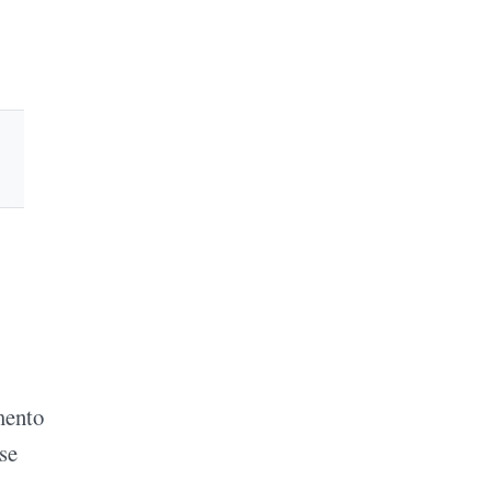
mento
 se