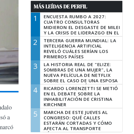
MÁS LEÍDAS DE PERFIL
1
ENCUESTA RUMBO A 2027:
CUATRO CONSULTORAS
MIDIERON EL DESGASTE DE MILEI
Y LA CRISIS DE LIDERAZGO EN EL
PERONISMO
2
TERCERA GUERRA MUNDIAL: LA
INTELIGENCIA ARTIFICIAL
REVELÓ CUÁLES SERÍAN LOS
PRIMEROS PAÍSES
LATINOAMERICANOS EN SER
3
LA HISTORIA REAL DE "ELIZE:
DERROTADOS
SOMBRAS DE UNA MUJER", LA
NUEVA PELÍCULA DE NETFLIX
SOBRE EL CASO DE UNA ESPOSA
QUE DESCUARTIZÓ A SU
4
RICARDO LORENZETTI SE METIÓ
MARIDO
EN EL DEBATE SOBRE LA
INHABILITACIÓN DE CRISTINA
KIRCHNER
ndalo
5
MARCHA DE ESTE JUEVES AL
esó a
CONGRESO: QUÉ CALLES
ESTARÁN CORTADAS Y CÓMO
 marcó
AFECTA AL TRANSPORTE
PÚBLICO