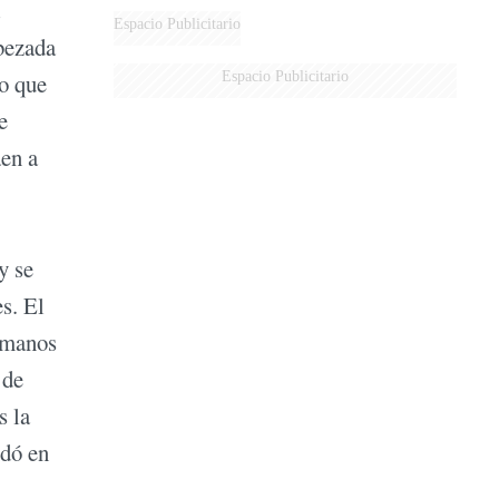
Espacio Publicitario
abezada
Espacio Publicitario
Lo que
e
aen a
y se
s. El
ermanos
 de
s la
dó en