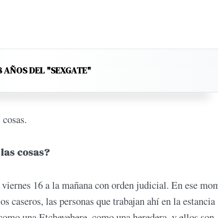
8 AÑOS DEL "SEXGATE"
s cosas.
 las cosas?
el viernes 16 a la mañana con orden judicial. En ese mo
os caseros, las personas que trabajan ahí en la estancia
s como una Etchevehere, como una heredera, y ellos son