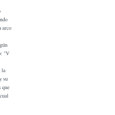
o
endo
n arco
lgún
o: "V
 la
y su
s que
 cual