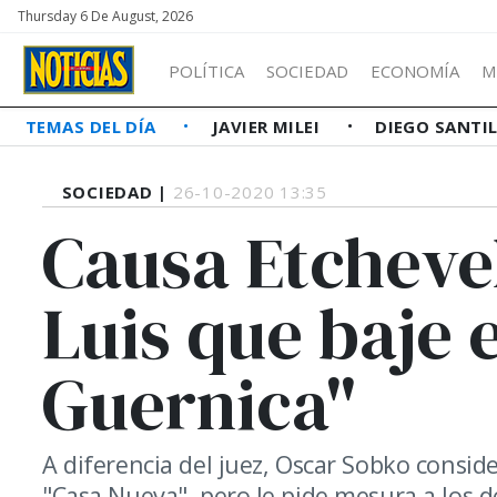
Thursday 6 De August, 2026
POLÍTICA
SOCIEDAD
ECONOMÍA
M
TEMAS DEL DÍA
JAVIER MILEI
DIEGO SANTI
SOCIEDAD |
26-10-2020 13:35
Causa Etcheve
Luis que baje e
Guernica"
A diferencia del juez, Oscar Sobko consid
"Casa Nueva", pero le pide mesura a los 