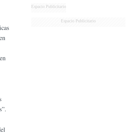
Espacio Publicitario
Espacio Publicitario
icas
 en
cen
s
as”.
del