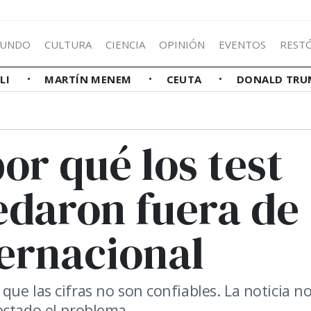
UNDO
CULTURA
CIENCIA
OPINIÓN
EVENTOS
REST
LLI
MARTÍN MENEM
CEUTA
DONALD TRU
or qué los test
edaron fuera de
ternacional
ue las cifras no son confiables. La noticia n
ectado el problema.