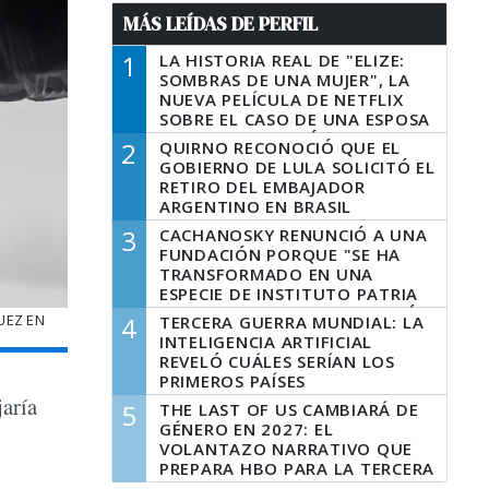
MÁS LEÍDAS DE PERFIL
1
LA HISTORIA REAL DE "ELIZE:
SOMBRAS DE UNA MUJER", LA
NUEVA PELÍCULA DE NETFLIX
SOBRE EL CASO DE UNA ESPOSA
QUE DESCUARTIZÓ A SU
2
QUIRNO RECONOCIÓ QUE EL
MARIDO
GOBIERNO DE LULA SOLICITÓ EL
RETIRO DEL EMBAJADOR
ARGENTINO EN BRASIL
3
CACHANOSKY RENUNCIÓ A UNA
FUNDACIÓN PORQUE "SE HA
TRANSFORMADO EN UNA
ESPECIE DE INSTITUTO PATRIA
INCONDICIONAL DE LA GESTIÓN
UEZ EN
4
TERCERA GUERRA MUNDIAL: LA
DE MILEI"
INTELIGENCIA ARTIFICIAL
REVELÓ CUÁLES SERÍAN LOS
PRIMEROS PAÍSES
LATINOAMERICANOS EN SER
aría
5
THE LAST OF US CAMBIARÁ DE
DERROTADOS
GÉNERO EN 2027: EL
VOLANTAZO NARRATIVO QUE
PREPARA HBO PARA LA TERCERA
TEMPORADA