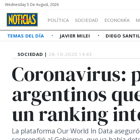
Wednesday 5 De August, 2026
POLÍTICA
SOCIEDAD
ECONOMÍA
M
TEMAS DEL DÍA
JAVIER MILEI
DIEGO SANTI
SOCIEDAD |
28-10-2020 14:43
Coronavirus: p
argentinos qu
un ranking in
La plataforma Our World In Data aseguró q
sorprendió al Gobierno, que ya había det