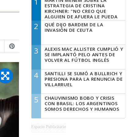
1
MARTÍN MENEM SOBRE LA
ESTRATEGIA DE CRISTINA
KIRCHNER: "NO CREO QUE
ALGUIEN DE AFUERA LE PUEDA
DECIR A LA JUSTICIA LO QUE
2
QUÉ DIJO BARDEM DE LA
TIENE QUE HACER"
INVASIÓN DE CEUTA
3
ALEXIS MAC ALLISTER CUMPLIÓ Y
SE IMPLANTÓ PELO ANTES DE
VOLVER AL FÚTBOL INGLÉS
4
SANTILLI SE SUMÓ A BULLRICH Y
PRESIONA PARA LA RENUNCIA DE
VILLARRUEL
5
CHAUVINISMO BOBO Y CRISIS
CON BRASIL: LOS ARGENTINOS
SOMOS DERECHOS Y HUMANOS
Espacio Publicitario