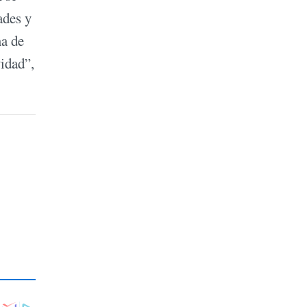
ades y
ma de
vidad”,