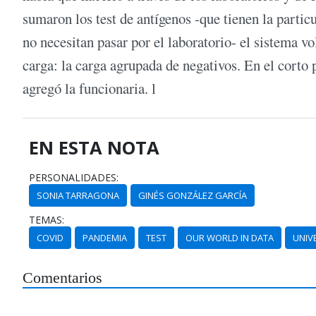
sumaron los test de antígenos -que tienen la particu
no necesitan pasar por el laboratorio- el sistema vo
carga: la carga agrupada de negativos. En el corto p
agregó la funcionaria. l
EN ESTA NOTA
PERSONALIDADES:
SONIA TARRAGONA
GINÉS GONZÁLEZ GARCÍA
TEMAS:
COVID
PANDEMIA
TEST
OUR WORLD IN DATA
UNIV
Comentarios