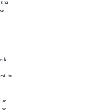
, una
 se
uedó
 estaba
que
R se