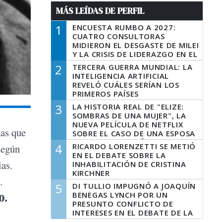
MÁS LEÍDAS DE PERFIL
1
ENCUESTA RUMBO A 2027:
CUATRO CONSULTORAS
MIDIERON EL DESGASTE DE MILEI
Y LA CRISIS DE LIDERAZGO EN EL
PERONISMO
2
TERCERA GUERRA MUNDIAL: LA
INTELIGENCIA ARTIFICIAL
REVELÓ CUÁLES SERÍAN LOS
PRIMEROS PAÍSES
LATINOAMERICANOS EN SER
3
LA HISTORIA REAL DE "ELIZE:
DERROTADOS
SOMBRAS DE UNA MUJER", LA
NUEVA PELÍCULA DE NETFLIX
mas que
SOBRE EL CASO DE UNA ESPOSA
QUE DESCUARTIZÓ A SU
4
RICARDO LORENZETTI SE METIÓ
según
MARIDO
EN EL DEBATE SOBRE LA
ias.
INHABILITACIÓN DE CRISTINA
KIRCHNER
.
5
DI TULLIO IMPUGNÓ A JOAQUÍN
BENEGAS LYNCH POR UN
0.
PRESUNTO CONFLICTO DE
INTERESES EN EL DEBATE DE LA
LEY DE TIERRAS