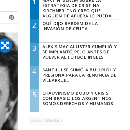
1
MARTÍN MENEM SOBRE LA
ESTRATEGIA DE CRISTINA
KIRCHNER: "NO CREO QUE
ALGUIEN DE AFUERA LE PUEDA
DECIR A LA JUSTICIA LO QUE
2
QUÉ DIJO BARDEM DE LA
TIENE QUE HACER"
INVASIÓN DE CEUTA
3
ALEXIS MAC ALLISTER CUMPLIÓ Y
SE IMPLANTÓ PELO ANTES DE
VOLVER AL FÚTBOL INGLÉS
4
SANTILLI SE SUMÓ A BULLRICH Y
PRESIONA PARA LA RENUNCIA DE
VILLARRUEL
5
CHAUVINISMO BOBO Y CRISIS
CON BRASIL: LOS ARGENTINOS
SOMOS DERECHOS Y HUMANOS
Espacio Publicitario