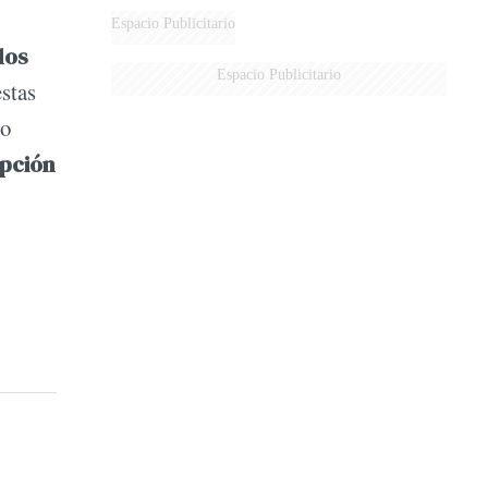
Espacio Publicitario
los
Espacio Publicitario
estas
no
upción