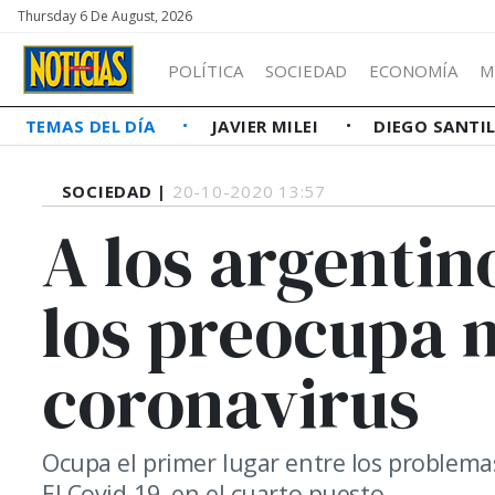
Thursday 6 De August, 2026
POLÍTICA
SOCIEDAD
ECONOMÍA
M
TEMAS DEL DÍA
JAVIER MILEI
DIEGO SANTI
SOCIEDAD |
20-10-2020 13:57
A los argentino
los preocupa 
coronavirus
Ocupa el primer lugar entre los problemas
El Covid-19, en el cuarto puesto.