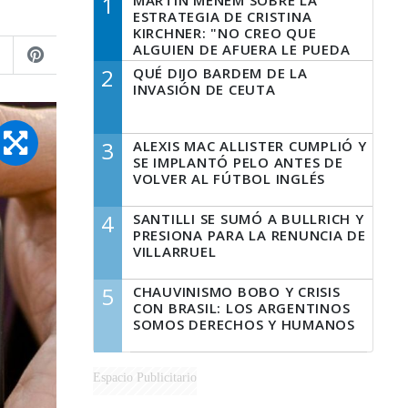
1
MARTÍN MENEM SOBRE LA
ESTRATEGIA DE CRISTINA
KIRCHNER: "NO CREO QUE
ALGUIEN DE AFUERA LE PUEDA
DECIR A LA JUSTICIA LO QUE
2
QUÉ DIJO BARDEM DE LA
TIENE QUE HACER"
INVASIÓN DE CEUTA
3
ALEXIS MAC ALLISTER CUMPLIÓ Y
SE IMPLANTÓ PELO ANTES DE
VOLVER AL FÚTBOL INGLÉS
4
SANTILLI SE SUMÓ A BULLRICH Y
PRESIONA PARA LA RENUNCIA DE
VILLARRUEL
5
CHAUVINISMO BOBO Y CRISIS
CON BRASIL: LOS ARGENTINOS
SOMOS DERECHOS Y HUMANOS
Espacio Publicitario