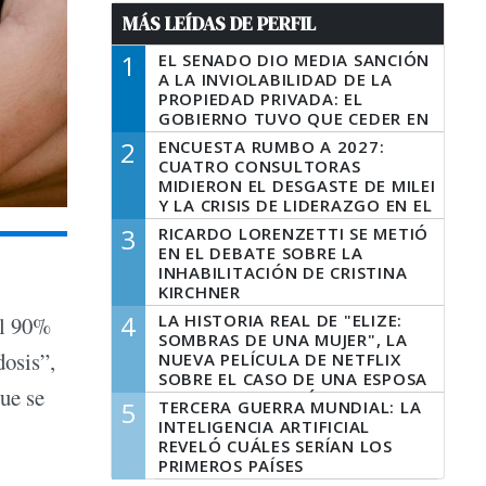
MÁS LEÍDAS DE PERFIL
1
EL SENADO DIO MEDIA SANCIÓN
A LA INVIOLABILIDAD DE LA
PROPIEDAD PRIVADA: EL
GOBIERNO TUVO QUE CEDER EN
LA LEY DEL MANEJO DEL FUEGO
2
ENCUESTA RUMBO A 2027:
CUATRO CONSULTORAS
MIDIERON EL DESGASTE DE MILEI
Y LA CRISIS DE LIDERAZGO EN EL
PERONISMO
3
RICARDO LORENZETTI SE METIÓ
EN EL DEBATE SOBRE LA
INHABILITACIÓN DE CRISTINA
KIRCHNER
4
LA HISTORIA REAL DE "ELIZE:
el 90%
SOMBRAS DE UNA MUJER", LA
dosis”,
NUEVA PELÍCULA DE NETFLIX
SOBRE EL CASO DE UNA ESPOSA
que se
QUE DESCUARTIZÓ A SU
5
TERCERA GUERRA MUNDIAL: LA
MARIDO
INTELIGENCIA ARTIFICIAL
REVELÓ CUÁLES SERÍAN LOS
PRIMEROS PAÍSES
LATINOAMERICANOS EN SER