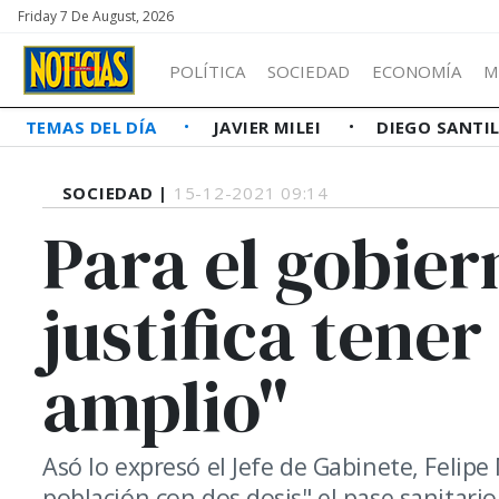
Friday 7 De August, 2026
POLÍTICA
SOCIEDAD
ECONOMÍA
M
TEMAS DEL DÍA
JAVIER MILEI
DIEGO SANTI
SOCIEDAD |
15-12-2021 09:14
Para el gobier
justifica tener
amplio"
Asó lo expresó el Jefe de Gabinete, Felip
población con dos dosis" el pase sanitari