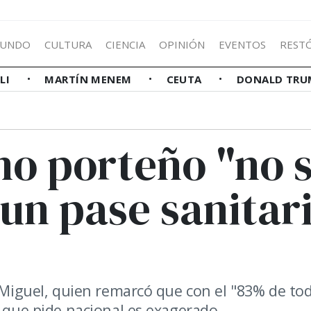
UNDO
CULTURA
CIENCIA
OPINIÓN
EVENTOS
REST
LLI
MARTÍN MENEM
CEUTA
DONALD TRU
no porteño "no 
 un pase sanitar
e Miguel, quien remarcó que con el "83% de tod
o que pide nacional es exagerado.