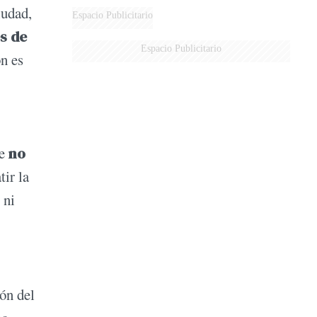
iudad,
DERROTADOS
Espacio Publicitario
s de
Espacio Publicitario
ón es
ue
no
ir la
 ni
ión del