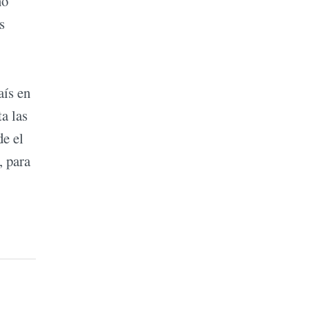
no
s
aís en
a las
de el
, para