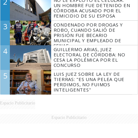
2
NO LE EXPLOTÓ EL CELULAR:
FUEGO
UN HOMBRE FUE DETENIDO EN
CÓRDOBA ACUSADO POR EL
FEMICIDIO DE SU ESPOSA
3
CONDENADO POR DROGAS Y
ROBO, CUANDO SALIÓ DE
PRISIÓN FUE BECARIO
MUNICIPAL Y EMPLEADO DE
SENAF
4
GUILLERMO ARIAS, JUEZ
ELECTORAL DE CÓRDOBA: NO
CESA LA POLÉMICA POR EL
CONCURSO
5
LUIS JUEZ SOBRE LA LEY DE
TIERRAS: "ES UNA PELEA QUE
PERDIMOS, NO FUIMOS
INTELIGENTES"
Espacio Publicitario
Espacio Publicitario