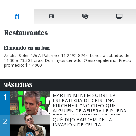
Restaurantes
El mundo en un bar.
Asiaka. Soler 4767, Palermo. 11.2492-8244. Lunes a sábados de
11.30 a 23.30 horas. Domingos cerrado. @asiakapalermo. Precio
promedio: $ 17.000.
MÁS LEÍDAS
1
MARTÍN MENEM SOBRE LA
ESTRATEGIA DE CRISTINA
KIRCHNER: "NO CREO QUE
ALGUIEN DE AFUERA LE PUEDA
DECIR A LA JUSTICIA LO QUE
2
QUÉ DIJO BARDEM DE LA
TIENE QUE HACER"
INVASIÓN DE CEUTA