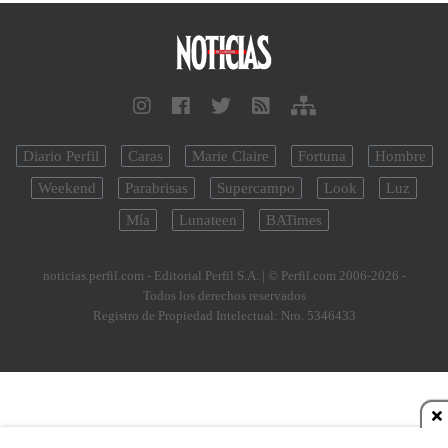
Diario Perfil
Caras
Marie Claire
Fortuna
Hombre
Weekend
Parabrisas
Supercampo
Look
Luz
Mía
Lunateen
BATimes
noticias.perfil.com - Editorial Perfil S.A.
| © Perfil.com 2006-2026 -
Todos los derechos reservados
Registro de Propiedad Intelectual: Nro. 5346433