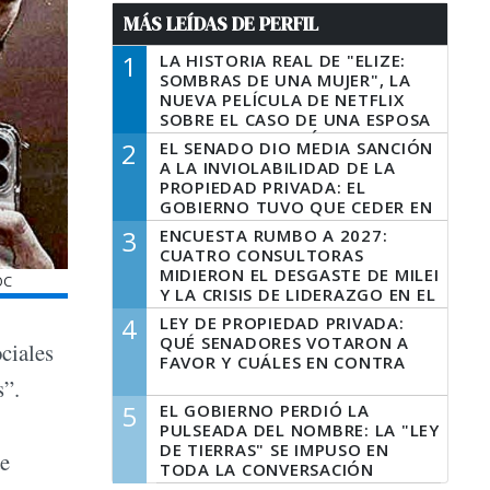
MÁS LEÍDAS DE PERFIL
1
LA HISTORIA REAL DE "ELIZE:
SOMBRAS DE UNA MUJER", LA
NUEVA PELÍCULA DE NETFLIX
SOBRE EL CASO DE UNA ESPOSA
QUE DESCUARTIZÓ A SU
2
EL SENADO DIO MEDIA SANCIÓN
MARIDO
A LA INVIOLABILIDAD DE LA
PROPIEDAD PRIVADA: EL
GOBIERNO TUVO QUE CEDER EN
LA LEY DEL MANEJO DEL FUEGO
3
ENCUESTA RUMBO A 2027:
CUATRO CONSULTORAS
MIDIERON EL DESGASTE DE MILEI
OC
Y LA CRISIS DE LIDERAZGO EN EL
PERONISMO
4
LEY DE PROPIEDAD PRIVADA:
QUÉ SENADORES VOTARON A
ociales
FAVOR Y CUÁLES EN CONTRA
s”.
5
EL GOBIERNO PERDIÓ LA
PULSEADA DEL NOMBRE: LA "LEY
DE TIERRAS" SE IMPUSO EN
de
TODA LA CONVERSACIÓN
DIGITAL