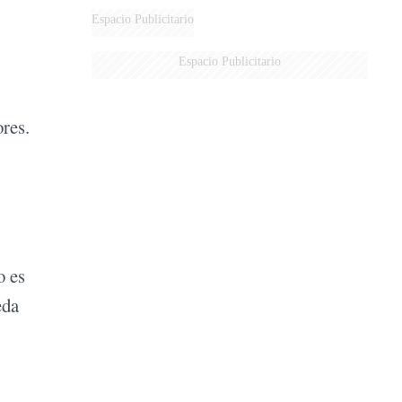
Espacio Publicitario
Espacio Publicitario
ores.
o es
eda