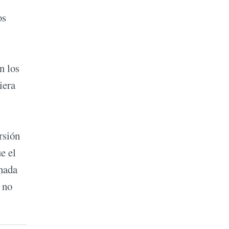
os
n los
iera
rsión
e el
 nada
 no