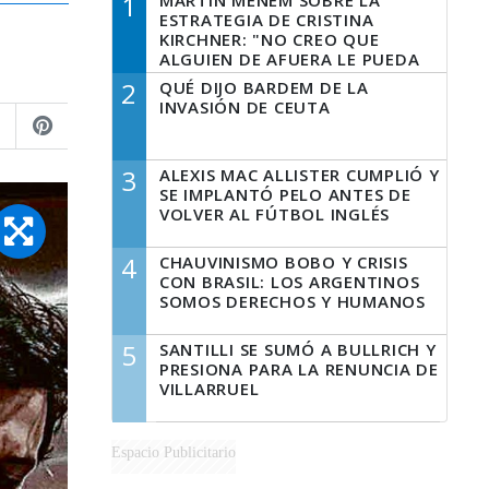
1
MARTÍN MENEM SOBRE LA
ESTRATEGIA DE CRISTINA
KIRCHNER: "NO CREO QUE
ALGUIEN DE AFUERA LE PUEDA
DECIR A LA JUSTICIA LO QUE
2
QUÉ DIJO BARDEM DE LA
TIENE QUE HACER"
INVASIÓN DE CEUTA
3
ALEXIS MAC ALLISTER CUMPLIÓ Y
SE IMPLANTÓ PELO ANTES DE
VOLVER AL FÚTBOL INGLÉS
4
CHAUVINISMO BOBO Y CRISIS
CON BRASIL: LOS ARGENTINOS
SOMOS DERECHOS Y HUMANOS
5
SANTILLI SE SUMÓ A BULLRICH Y
PRESIONA PARA LA RENUNCIA DE
VILLARRUEL
Espacio Publicitario