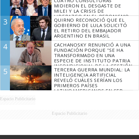
CUATRO CONSULTORAS
MIDIERON EL DESGASTE DE
MILEI Y LA CRISIS DE
LIDERAZGO EN EL PERONISMO
3
QUIRNO RECONOCIÓ QUE EL
GOBIERNO DE LULA SOLICITÓ
EL RETIRO DEL EMBAJADOR
ARGENTINO EN BRASIL
4
CACHANOSKY RENUNCIÓ A UNA
FUNDACIÓN PORQUE "SE HA
TRANSFORMADO EN UNA
ESPECIE DE INSTITUTO PATRIA
INCONDICIONAL DE LA GESTIÓN
5
TERCERA GUERRA MUNDIAL: LA
DE MILEI"
INTELIGENCIA ARTIFICIAL
REVELÓ CUÁLES SERÍAN LOS
PRIMEROS PAÍSES
LATINOAMERICANOS EN SER
DERROTADOS
Espacio Publicitario
Espacio Publicitario