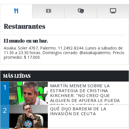
Restaurantes
El mundo en un bar.
Asiaka. Soler 4767, Palermo. 11.2492-8244. Lunes a sábados de
11.30 a 23.30 horas. Domingos cerrado. @asiakapalermo. Precio
promedio: $ 17.000.
MÁS LEÍDAS
1
MARTÍN MENEM SOBRE LA
ESTRATEGIA DE CRISTINA
KIRCHNER: "NO CREO QUE
ALGUIEN DE AFUERA LE PUEDA
DECIR A LA JUSTICIA LO QUE
2
QUÉ DIJO BARDEM DE LA
TIENE QUE HACER"
INVASIÓN DE CEUTA