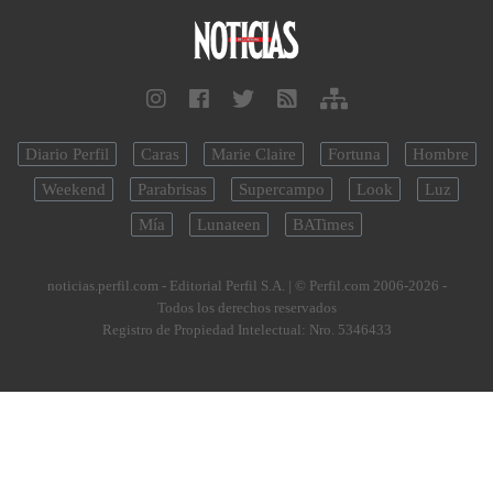
Diario Perfil
Caras
Marie Claire
Fortuna
Hombre
Weekend
Parabrisas
Supercampo
Look
Luz
Mía
Lunateen
BATimes
noticias.perfil.com - Editorial Perfil S.A.
| © Perfil.com 2006-2026 -
Todos los derechos reservados
Registro de Propiedad Intelectual: Nro. 5346433