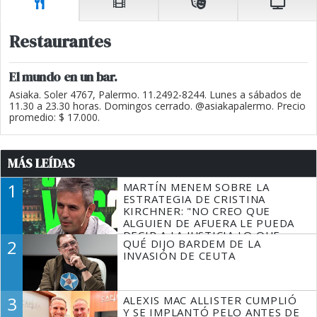
Restaurantes
El mundo en un bar.
Asiaka. Soler 4767, Palermo. 11.2492-8244. Lunes a sábados de
11.30 a 23.30 horas. Domingos cerrado. @asiakapalermo. Precio
promedio: $ 17.000.
MÁS LEÍDAS
1
MARTÍN MENEM SOBRE LA
ESTRATEGIA DE CRISTINA
KIRCHNER: "NO CREO QUE
ALGUIEN DE AFUERA LE PUEDA
DECIR A LA JUSTICIA LO QUE
2
QUÉ DIJO BARDEM DE LA
TIENE QUE HACER"
INVASIÓN DE CEUTA
3
ALEXIS MAC ALLISTER CUMPLIÓ
Y SE IMPLANTÓ PELO ANTES DE