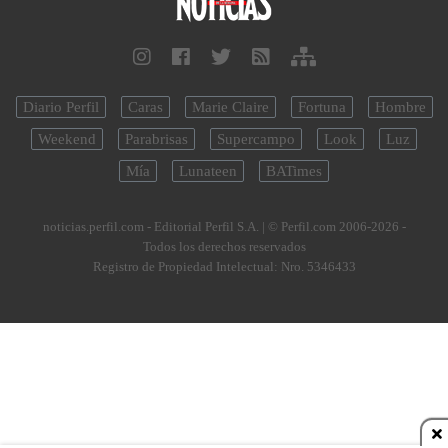
Diario Perfil
Caras
Marie Claire
Fortuna
Hombre
Weekend
Parabrisas
Supercampo
Look
Luz
Mía
Lunateen
BATimes
noticias.perfil.com - Editorial Perfil S.A.
| © Perfil.com 2006-2026 -
Todos los derechos reservados
Registro de Propiedad Intelectual: Nro. 5346433