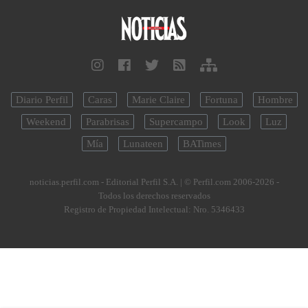
Diario Perfil
Caras
Marie Claire
Fortuna
Hombre
Weekend
Parabrisas
Supercampo
Look
Luz
Mía
Lunateen
BATimes
noticias.perfil.com - Editorial Perfil S.A.
| © Perfil.com 2006-2026 -
Todos los derechos reservados
Registro de Propiedad Intelectual: Nro. 5346433