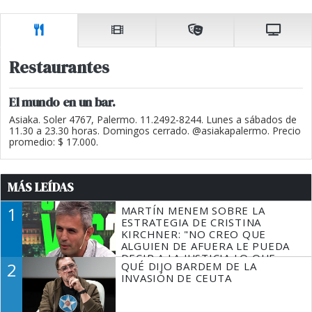
Restaurantes
El mundo en un bar.
Asiaka. Soler 4767, Palermo. 11.2492-8244. Lunes a sábados de
11.30 a 23.30 horas. Domingos cerrado. @asiakapalermo. Precio
promedio: $ 17.000.
MÁS LEÍDAS
1
MARTÍN MENEM SOBRE LA
ESTRATEGIA DE CRISTINA
KIRCHNER: "NO CREO QUE
ALGUIEN DE AFUERA LE PUEDA
DECIR A LA JUSTICIA LO QUE
2
QUÉ DIJO BARDEM DE LA
TIENE QUE HACER"
INVASIÓN DE CEUTA