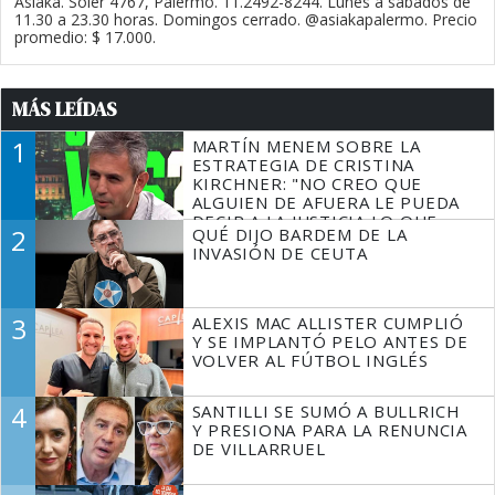
Asiaka. Soler 4767, Palermo. 11.2492-8244. Lunes a sábados de
11.30 a 23.30 horas. Domingos cerrado. @asiakapalermo. Precio
promedio: $ 17.000.
MÁS LEÍDAS
1
MARTÍN MENEM SOBRE LA
ESTRATEGIA DE CRISTINA
KIRCHNER: "NO CREO QUE
ALGUIEN DE AFUERA LE PUEDA
DECIR A LA JUSTICIA LO QUE
2
QUÉ DIJO BARDEM DE LA
TIENE QUE HACER"
INVASIÓN DE CEUTA
3
ALEXIS MAC ALLISTER CUMPLIÓ
Y SE IMPLANTÓ PELO ANTES DE
VOLVER AL FÚTBOL INGLÉS
4
SANTILLI SE SUMÓ A BULLRICH
Y PRESIONA PARA LA RENUNCIA
DE VILLARRUEL