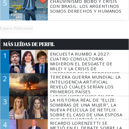
5
CHAUVINISMO BOBO Y CRISIS
CON BRASIL: LOS ARGENTINOS
SOMOS DERECHOS Y HUMANOS
Espacio Publicitario
MÁS LEÍDAS DE PERFIL
1
ENCUESTA RUMBO A 2027:
CUATRO CONSULTORAS
MIDIERON EL DESGASTE DE
MILEI Y LA CRISIS DE
LIDERAZGO EN EL PERONISMO
2
TERCERA GUERRA MUNDIAL: LA
INTELIGENCIA ARTIFICIAL
REVELÓ CUÁLES SERÍAN LOS
PRIMEROS PAÍSES
LATINOAMERICANOS EN SER
3
LA HISTORIA REAL DE "ELIZE:
DERROTADOS
SOMBRAS DE UNA MUJER", LA
NUEVA PELÍCULA DE NETFLIX
SOBRE EL CASO DE UNA ESPOSA
QUE DESCUARTIZÓ A SU
4
RICARDO LORENZETTI SE
MARIDO
METIÓ EN EL DEBATE SOBRE LA