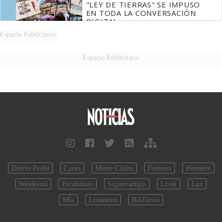
"LEY DE TIERRAS" SE IMPUSO
EN TODA LA CONVERSACIÓN
DIGITAL
Espacio Publicitario
Espacio Publicitario
Diario Perfil
Caras
Marie Claire
Fortuna
Hombre
Weekend
Parabrisas
Supercampo
Look
Luz
Mía
Lunateen
BATimes