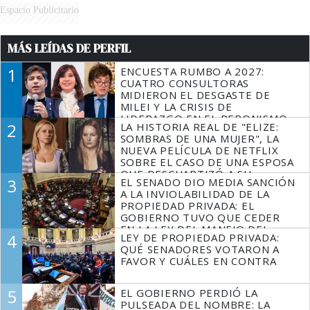
Espacio Publicitario
MÁS LEÍDAS DE PERFIL
1
ENCUESTA RUMBO A 2027:
CUATRO CONSULTORAS
MIDIERON EL DESGASTE DE
MILEI Y LA CRISIS DE
LIDERAZGO EN EL PERONISMO
2
LA HISTORIA REAL DE "ELIZE:
SOMBRAS DE UNA MUJER", LA
NUEVA PELÍCULA DE NETFLIX
SOBRE EL CASO DE UNA ESPOSA
QUE DESCUARTIZÓ A SU
3
EL SENADO DIO MEDIA SANCIÓN
MARIDO
A LA INVIOLABILIDAD DE LA
PROPIEDAD PRIVADA: EL
GOBIERNO TUVO QUE CEDER
EN LA LEY DEL MANEJO DEL
4
LEY DE PROPIEDAD PRIVADA:
FUEGO
QUÉ SENADORES VOTARON A
FAVOR Y CUÁLES EN CONTRA
5
EL GOBIERNO PERDIÓ LA
PULSEADA DEL NOMBRE: LA