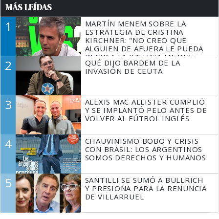
MÁS LEÍDAS
1
MARTÍN MENEM SOBRE LA
ESTRATEGIA DE CRISTINA
KIRCHNER: "NO CREO QUE
ALGUIEN DE AFUERA LE PUEDA
DECIR A LA JUSTICIA LO QUE
2
QUÉ DIJO BARDEM DE LA
TIENE QUE HACER"
INVASIÓN DE CEUTA
3
ALEXIS MAC ALLISTER CUMPLIÓ
Y SE IMPLANTÓ PELO ANTES DE
VOLVER AL FÚTBOL INGLÉS
4
CHAUVINISMO BOBO Y CRISIS
CON BRASIL: LOS ARGENTINOS
SOMOS DERECHOS Y HUMANOS
5
SANTILLI SE SUMÓ A BULLRICH
Y PRESIONA PARA LA RENUNCIA
DE VILLARRUEL