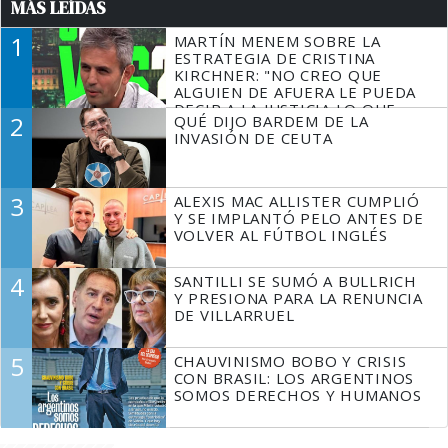
MÁS LEÍDAS
1
MARTÍN MENEM SOBRE LA
ESTRATEGIA DE CRISTINA
KIRCHNER: "NO CREO QUE
ALGUIEN DE AFUERA LE PUEDA
DECIR A LA JUSTICIA LO QUE
2
QUÉ DIJO BARDEM DE LA
TIENE QUE HACER"
INVASIÓN DE CEUTA
3
ALEXIS MAC ALLISTER CUMPLIÓ
Y SE IMPLANTÓ PELO ANTES DE
VOLVER AL FÚTBOL INGLÉS
4
SANTILLI SE SUMÓ A BULLRICH
Y PRESIONA PARA LA RENUNCIA
DE VILLARRUEL
5
CHAUVINISMO BOBO Y CRISIS
CON BRASIL: LOS ARGENTINOS
SOMOS DERECHOS Y HUMANOS