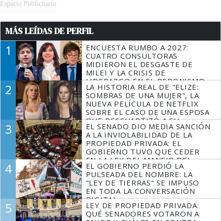
Espacio Publicitario
MÁS LEÍDAS DE PERFIL
1
ENCUESTA RUMBO A 2027:
CUATRO CONSULTORAS
MIDIERON EL DESGASTE DE
MILEI Y LA CRISIS DE
LIDERAZGO EN EL PERONISMO
2
LA HISTORIA REAL DE "ELIZE:
SOMBRAS DE UNA MUJER", LA
NUEVA PELÍCULA DE NETFLIX
SOBRE EL CASO DE UNA ESPOSA
QUE DESCUARTIZÓ A SU
3
EL SENADO DIO MEDIA SANCIÓN
MARIDO
A LA INVIOLABILIDAD DE LA
PROPIEDAD PRIVADA: EL
GOBIERNO TUVO QUE CEDER
EN LA LEY DEL MANEJO DEL
4
EL GOBIERNO PERDIÓ LA
FUEGO
PULSEADA DEL NOMBRE: LA
"LEY DE TIERRAS" SE IMPUSO
EN TODA LA CONVERSACIÓN
DIGITAL
5
LEY DE PROPIEDAD PRIVADA:
QUÉ SENADORES VOTARON A