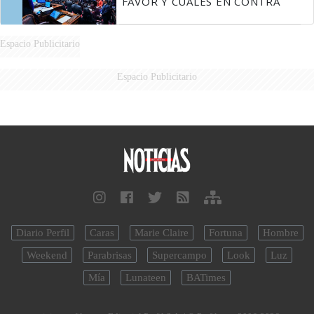
FAVOR Y CUÁLES EN CONTRA
Espacio Publicitario
Espacio Publicitario
Diario Perfil
Caras
Marie Claire
Fortuna
Hombre
Weekend
Parabrisas
Supercampo
Look
Luz
Mía
Lunateen
BATimes