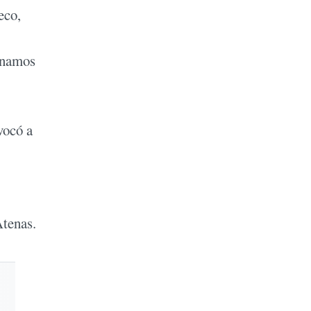
eco,
lenamos
vocó a
Atenas.