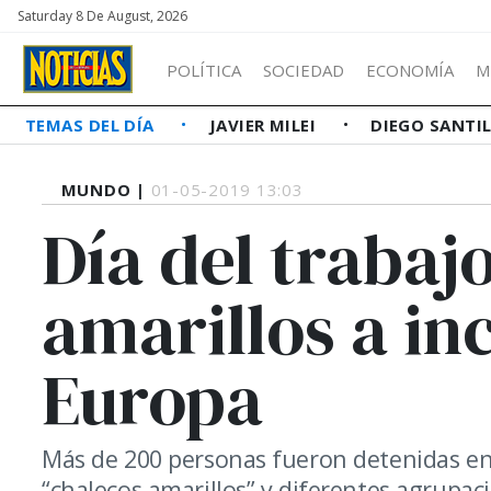
Saturday 8 De August, 2026
POLÍTICA
SOCIEDAD
ECONOMÍA
M
TEMAS DEL DÍA
JAVIER MILEI
DIEGO SANTI
MUNDO |
01-05-2019 13:03
Día del trabaj
amarillos a in
Europa
Más de 200 personas fueron detenidas en 
“chalecos amarillos” y diferentes agrupacio