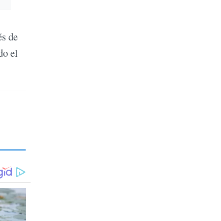
és de
do el