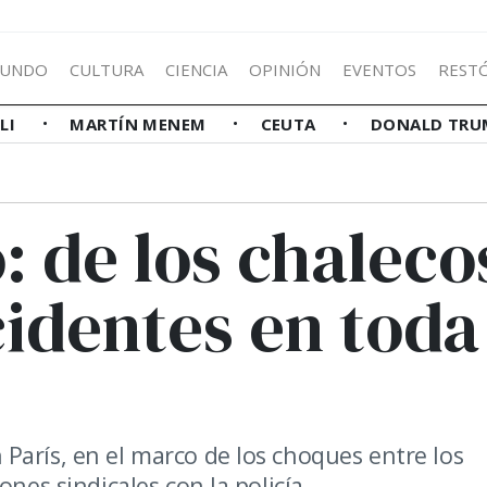
UNDO
CULTURA
CIENCIA
OPINIÓN
EVENTOS
REST
LLI
MARTÍN MENEM
CEUTA
DONALD TRU
o: de los chaleco
cidentes en toda
París, en el marco de los choques entre los
nes sindicales con la policía.