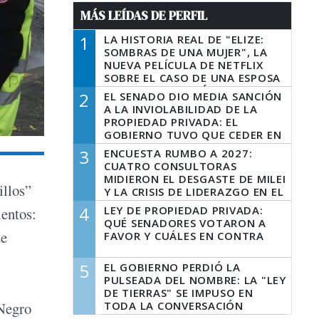
MÁS LEÍDAS DE PERFIL
1
LA HISTORIA REAL DE "ELIZE:
SOMBRAS DE UNA MUJER", LA
NUEVA PELÍCULA DE NETFLIX
SOBRE EL CASO DE UNA ESPOSA
QUE DESCUARTIZÓ A SU
2
EL SENADO DIO MEDIA SANCIÓN
MARIDO
A LA INVIOLABILIDAD DE LA
PROPIEDAD PRIVADA: EL
GOBIERNO TUVO QUE CEDER EN
LA LEY DEL MANEJO DEL FUEGO
3
ENCUESTA RUMBO A 2027:
CUATRO CONSULTORAS
MIDIERON EL DESGASTE DE MILEI
illos”
Y LA CRISIS DE LIDERAZGO EN EL
PERONISMO
4
LEY DE PROPIEDAD PRIVADA:
lentos:
QUÉ SENADORES VOTARON A
de
FAVOR Y CUÁLES EN CONTRA
5
EL GOBIERNO PERDIÓ LA
PULSEADA DEL NOMBRE: LA "LEY
DE TIERRAS" SE IMPUSO EN
TODA LA CONVERSACIÓN
 Negro
DIGITAL