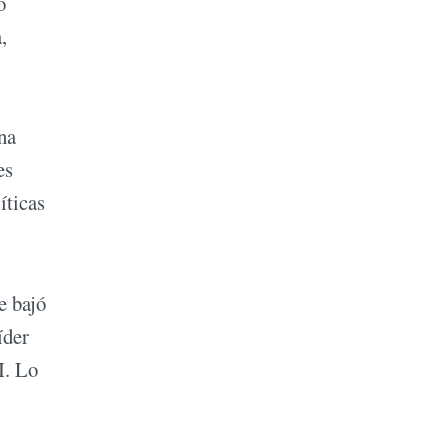
o
,
na
es
íticas
e bajó
íder
I. Lo