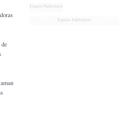
Espacio Publicitario
idoras
Espacio Publicitario
 de
s
claman
as