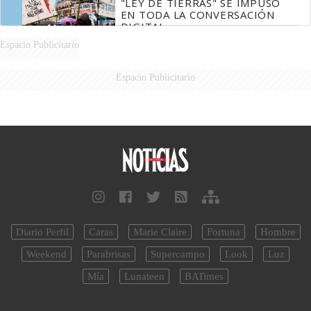
"LEY DE TIERRAS" SE IMPUSO
EN TODA LA CONVERSACIÓN
DIGITAL
Espacio Publicitario
Espacio Publicitario
Diario Perfil
Caras
Marie Claire
Fortuna
Hombre
Weekend
Parabrisas
Supercampo
Look
Luz
Mía
Lunateen
BATimes