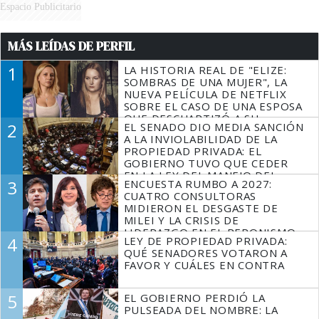
Espacio Publicitario
MÁS LEÍDAS DE PERFIL
1
LA HISTORIA REAL DE "ELIZE:
SOMBRAS DE UNA MUJER", LA
NUEVA PELÍCULA DE NETFLIX
SOBRE EL CASO DE UNA ESPOSA
QUE DESCUARTIZÓ A SU
2
EL SENADO DIO MEDIA SANCIÓN
MARIDO
A LA INVIOLABILIDAD DE LA
PROPIEDAD PRIVADA: EL
GOBIERNO TUVO QUE CEDER
EN LA LEY DEL MANEJO DEL
3
ENCUESTA RUMBO A 2027:
FUEGO
CUATRO CONSULTORAS
MIDIERON EL DESGASTE DE
MILEI Y LA CRISIS DE
LIDERAZGO EN EL PERONISMO
4
LEY DE PROPIEDAD PRIVADA:
QUÉ SENADORES VOTARON A
FAVOR Y CUÁLES EN CONTRA
5
EL GOBIERNO PERDIÓ LA
PULSEADA DEL NOMBRE: LA