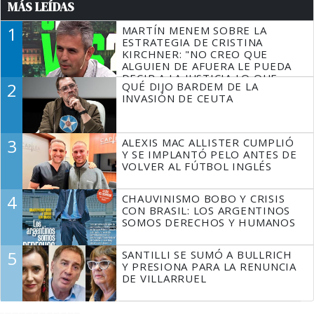
MÁS LEÍDAS
1
MARTÍN MENEM SOBRE LA
ESTRATEGIA DE CRISTINA
KIRCHNER: "NO CREO QUE
ALGUIEN DE AFUERA LE PUEDA
DECIR A LA JUSTICIA LO QUE
2
QUÉ DIJO BARDEM DE LA
TIENE QUE HACER"
INVASIÓN DE CEUTA
3
ALEXIS MAC ALLISTER CUMPLIÓ
Y SE IMPLANTÓ PELO ANTES DE
VOLVER AL FÚTBOL INGLÉS
4
CHAUVINISMO BOBO Y CRISIS
CON BRASIL: LOS ARGENTINOS
SOMOS DERECHOS Y HUMANOS
5
SANTILLI SE SUMÓ A BULLRICH
Y PRESIONA PARA LA RENUNCIA
DE VILLARRUEL