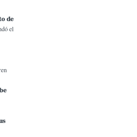
to de
ndó el
ren
ebe
us