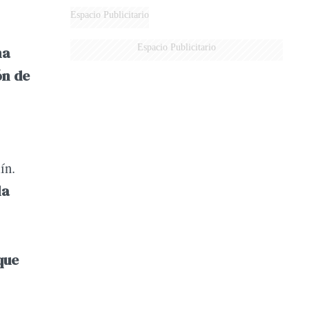
Espacio Publicitario
Espacio Publicitario
na
ón de
ín.
la
que