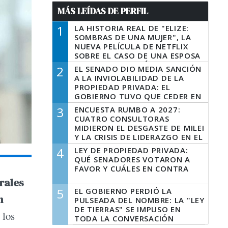
MÁS LEÍDAS DE PERFIL
1
LA HISTORIA REAL DE "ELIZE:
SOMBRAS DE UNA MUJER", LA
NUEVA PELÍCULA DE NETFLIX
SOBRE EL CASO DE UNA ESPOSA
QUE DESCUARTIZÓ A SU
2
EL SENADO DIO MEDIA SANCIÓN
MARIDO
A LA INVIOLABILIDAD DE LA
PROPIEDAD PRIVADA: EL
GOBIERNO TUVO QUE CEDER EN
LA LEY DEL MANEJO DEL FUEGO
3
ENCUESTA RUMBO A 2027:
CUATRO CONSULTORAS
MIDIERON EL DESGASTE DE MILEI
Y LA CRISIS DE LIDERAZGO EN EL
PERONISMO
4
LEY DE PROPIEDAD PRIVADA:
QUÉ SENADORES VOTARON A
FAVOR Y CUÁLES EN CONTRA
rales
5
EL GOBIERNO PERDIÓ LA
n
PULSEADA DEL NOMBRE: LA "LEY
DE TIERRAS" SE IMPUSO EN
 los
TODA LA CONVERSACIÓN
DIGITAL