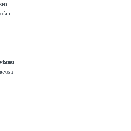
con
guían
l
iviano
 acusa