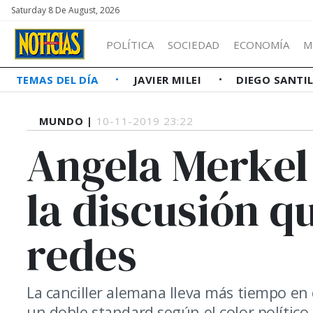
Saturday 8 De August, 2026
POLÍTICA
SOCIEDAD
ECONOMÍA
M
TEMAS DEL DÍA
JAVIER MILEI
DIEGO SANTI
MUNDO |
10-11-2019 23:22
Angela Merkel 
la discusión q
redes
La canciller alemana lleva más tiempo en 
un doble standard según el color político.