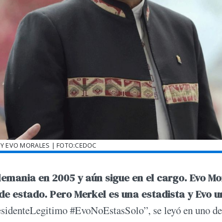
 Y EVO MORALES | FOTO:CEDOC
lemania en 2005 y aún sigue en el cargo. Evo Mo
 de estado. Pero Merkel es una estadista y Evo u
residenteLegitimo #EvoNoEstasSolo”, se leyó en uno de