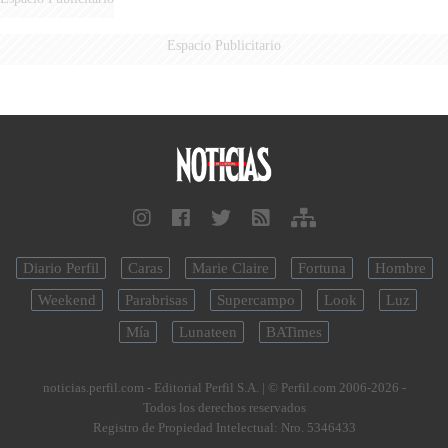
Espacio Publicitario
Diario Perfil
Caras
Marie Claire
Fortuna
Hombre
Weekend
Parabrisas
Supercampo
Look
Luz
Mía
Lunateen
BATimes
noticias.perfil.com - Editorial Perfil S.A.
| © Perfil.com 2006-2026 -
Todos los derechos reservados
Registro de Propiedad Intelectual: Nro. 5346433