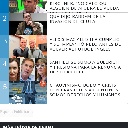
KIRCHNER: "NO CREO QUE
ALGUIEN DE AFUERA LE PUEDA
DECIR A LA JUSTICIA LO QUE
2
QUÉ DIJO BARDEM DE LA
TIENE QUE HACER"
INVASIÓN DE CEUTA
3
ALEXIS MAC ALLISTER CUMPLIÓ
Y SE IMPLANTÓ PELO ANTES DE
VOLVER AL FÚTBOL INGLÉS
4
SANTILLI SE SUMÓ A BULLRICH
Y PRESIONA PARA LA RENUNCIA
DE VILLARRUEL
5
CHAUVINISMO BOBO Y CRISIS
CON BRASIL: LOS ARGENTINOS
SOMOS DERECHOS Y HUMANOS
Espacio Publicitario
MÁS LEÍDAS DE PERFIL