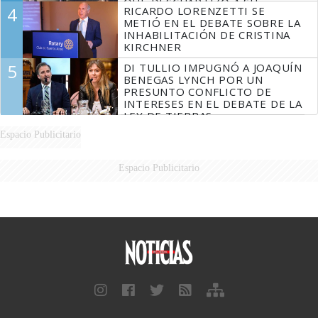
QUE DESCUARTIZÓ A SU
4
RICARDO LORENZETTI SE
MARIDO
METIÓ EN EL DEBATE SOBRE LA
INHABILITACIÓN DE CRISTINA
KIRCHNER
5
DI TULLIO IMPUGNÓ A JOAQUÍN
BENEGAS LYNCH POR UN
PRESUNTO CONFLICTO DE
INTERESES EN EL DEBATE DE LA
LEY DE TIERRAS
Espacio Publicitario
Espacio Publicitario