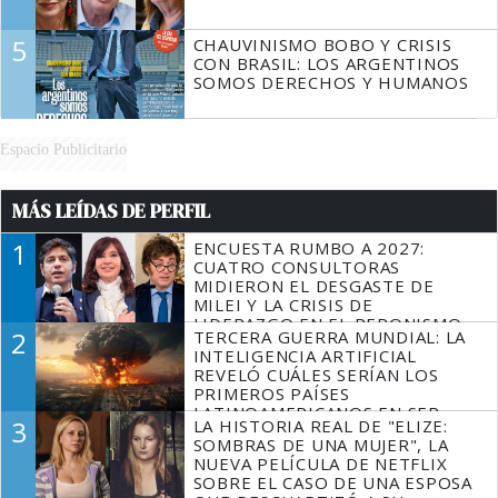
5
CHAUVINISMO BOBO Y CRISIS
CON BRASIL: LOS ARGENTINOS
SOMOS DERECHOS Y HUMANOS
Espacio Publicitario
MÁS LEÍDAS DE PERFIL
1
ENCUESTA RUMBO A 2027:
CUATRO CONSULTORAS
MIDIERON EL DESGASTE DE
MILEI Y LA CRISIS DE
LIDERAZGO EN EL PERONISMO
2
TERCERA GUERRA MUNDIAL: LA
INTELIGENCIA ARTIFICIAL
REVELÓ CUÁLES SERÍAN LOS
PRIMEROS PAÍSES
LATINOAMERICANOS EN SER
3
LA HISTORIA REAL DE "ELIZE:
DERROTADOS
SOMBRAS DE UNA MUJER", LA
NUEVA PELÍCULA DE NETFLIX
SOBRE EL CASO DE UNA ESPOSA