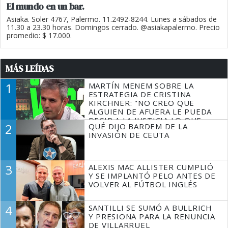
El mundo en un bar.
Asiaka. Soler 4767, Palermo. 11.2492-8244. Lunes a sábados de
11.30 a 23.30 horas. Domingos cerrado. @asiakapalermo. Precio
promedio: $ 17.000.
MÁS LEÍDAS
1
MARTÍN MENEM SOBRE LA
ESTRATEGIA DE CRISTINA
KIRCHNER: "NO CREO QUE
ALGUIEN DE AFUERA LE PUEDA
DECIR A LA JUSTICIA LO QUE
2
QUÉ DIJO BARDEM DE LA
TIENE QUE HACER"
INVASIÓN DE CEUTA
3
ALEXIS MAC ALLISTER CUMPLIÓ
Y SE IMPLANTÓ PELO ANTES DE
VOLVER AL FÚTBOL INGLÉS
4
SANTILLI SE SUMÓ A BULLRICH
Y PRESIONA PARA LA RENUNCIA
DE VILLARRUEL