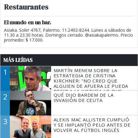
Restaurantes
El mundo en un bar.
Asiaka. Soler 4767, Palermo. 11.2492-8244. Lunes a sábados de
11.30 a 23.30 horas. Domingos cerrado. @asiakapalermo. Precio
promedio: $ 17.000.
MÁS LEÍDAS
1
MARTÍN MENEM SOBRE LA
ESTRATEGIA DE CRISTINA
KIRCHNER: "NO CREO QUE
ALGUIEN DE AFUERA LE PUEDA
DECIR A LA JUSTICIA LO QUE
2
QUÉ DIJO BARDEM DE LA
TIENE QUE HACER"
INVASIÓN DE CEUTA
3
ALEXIS MAC ALLISTER CUMPLIÓ
Y SE IMPLANTÓ PELO ANTES DE
VOLVER AL FÚTBOL INGLÉS