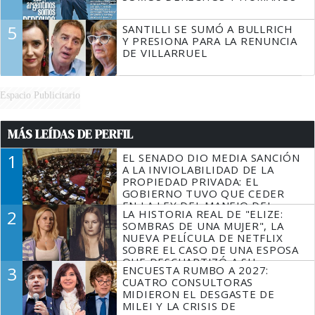
5
SANTILLI SE SUMÓ A BULLRICH
Y PRESIONA PARA LA RENUNCIA
DE VILLARRUEL
Espacio Publicitario
MÁS LEÍDAS DE PERFIL
1
EL SENADO DIO MEDIA SANCIÓN
A LA INVIOLABILIDAD DE LA
PROPIEDAD PRIVADA: EL
GOBIERNO TUVO QUE CEDER
EN LA LEY DEL MANEJO DEL
2
LA HISTORIA REAL DE "ELIZE:
FUEGO
SOMBRAS DE UNA MUJER", LA
NUEVA PELÍCULA DE NETFLIX
SOBRE EL CASO DE UNA ESPOSA
QUE DESCUARTIZÓ A SU
3
ENCUESTA RUMBO A 2027:
MARIDO
CUATRO CONSULTORAS
MIDIERON EL DESGASTE DE
MILEI Y LA CRISIS DE