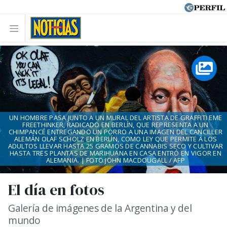
UN HOMBRE PASA JUNTO A UN MURAL DEL ARTISTA DE GRAFFITI EME
FREETHINKER, RADICADO EN BERLÍN, QUE REPRESENTA A UN
CHIMPANCÉ ENTREGANDO UN PORRO A UNA IMAGEN DEL CANCILLER
ALEMÁN OLAF SCHOLZ EN BERLÍN, COMO LEY QUE PERMITE A LOS
ADULTOS LLEVAR HASTA 25 GRAMOS DE CANNABIS SECO Y CULTIVAR
HASTA TRES PLANTAS DE MARIHUANA EN CASA ENTRÓ EN VIGOR EN
ALEMANIA. | FOTO:JOHN MACDOUGALL / AFP
El día en fotos
Galería de imágenes de la Argentina y del
mundo