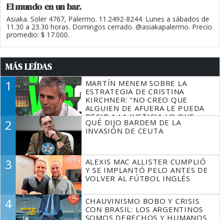
El mundo en un bar.
Asiaka. Soler 4767, Palermo. 11.2492-8244. Lunes a sábados de
11.30 a 23.30 horas. Domingos cerrado. @asiakapalermo. Precio
promedio: $ 17.000.
MÁS LEÍDAS
1
MARTÍN MENEM SOBRE LA
ESTRATEGIA DE CRISTINA
KIRCHNER: "NO CREO QUE
ALGUIEN DE AFUERA LE PUEDA
DECIR A LA JUSTICIA LO QUE
2
QUÉ DIJO BARDEM DE LA
TIENE QUE HACER"
INVASIÓN DE CEUTA
3
ALEXIS MAC ALLISTER CUMPLIÓ
Y SE IMPLANTÓ PELO ANTES DE
VOLVER AL FÚTBOL INGLÉS
4
CHAUVINISMO BOBO Y CRISIS
CON BRASIL: LOS ARGENTINOS
SOMOS DERECHOS Y HUMANOS