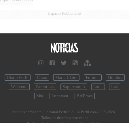
Espacio Publicitario
Diario Perfil
Caras
Marie Claire
Fortuna
Hombre
Weekend
Parabrisas
Supercampo
Look
Luz
Mía
Lunateen
BATimes
noticias.perfil.com - Editorial Perfil S.A.
| © Perfil.com 2006-2026 -
Todos los derechos reservados
Registro de Propiedad Intelectual: Nro. 5346433