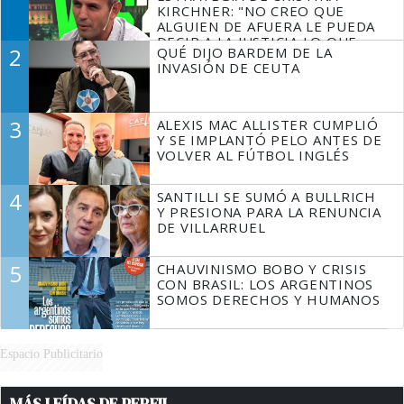
KIRCHNER: "NO CREO QUE
ALGUIEN DE AFUERA LE PUEDA
DECIR A LA JUSTICIA LO QUE
2
QUÉ DIJO BARDEM DE LA
TIENE QUE HACER"
INVASIÓN DE CEUTA
3
ALEXIS MAC ALLISTER CUMPLIÓ
Y SE IMPLANTÓ PELO ANTES DE
VOLVER AL FÚTBOL INGLÉS
4
SANTILLI SE SUMÓ A BULLRICH
Y PRESIONA PARA LA RENUNCIA
DE VILLARRUEL
5
CHAUVINISMO BOBO Y CRISIS
CON BRASIL: LOS ARGENTINOS
SOMOS DERECHOS Y HUMANOS
Espacio Publicitario
MÁS LEÍDAS DE PERFIL