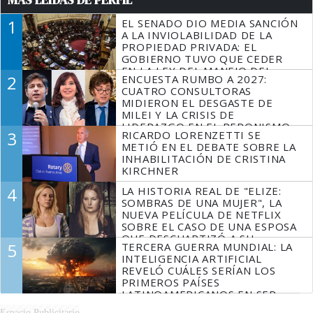
1
EL SENADO DIO MEDIA SANCIÓN
A LA INVIOLABILIDAD DE LA
PROPIEDAD PRIVADA: EL
GOBIERNO TUVO QUE CEDER
EN LA LEY DEL MANEJO DEL
2
ENCUESTA RUMBO A 2027:
FUEGO
CUATRO CONSULTORAS
MIDIERON EL DESGASTE DE
MILEI Y LA CRISIS DE
LIDERAZGO EN EL PERONISMO
3
RICARDO LORENZETTI SE
METIÓ EN EL DEBATE SOBRE LA
INHABILITACIÓN DE CRISTINA
KIRCHNER
4
LA HISTORIA REAL DE "ELIZE:
SOMBRAS DE UNA MUJER", LA
NUEVA PELÍCULA DE NETFLIX
SOBRE EL CASO DE UNA ESPOSA
QUE DESCUARTIZÓ A SU
5
TERCERA GUERRA MUNDIAL: LA
MARIDO
INTELIGENCIA ARTIFICIAL
REVELÓ CUÁLES SERÍAN LOS
PRIMEROS PAÍSES
LATINOAMERICANOS EN SER
DERROTADOS
Espacio Publicitario