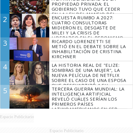
PROPIEDAD PRIVADA: EL
GOBIERNO TUVO QUE CEDER
EN LA LEY DEL MANEJO DEL
2
ENCUESTA RUMBO A 2027:
FUEGO
CUATRO CONSULTORAS
MIDIERON EL DESGASTE DE
MILEI Y LA CRISIS DE
LIDERAZGO EN EL PERONISMO
3
RICARDO LORENZETTI SE
METIÓ EN EL DEBATE SOBRE LA
INHABILITACIÓN DE CRISTINA
KIRCHNER
4
LA HISTORIA REAL DE "ELIZE:
SOMBRAS DE UNA MUJER", LA
NUEVA PELÍCULA DE NETFLIX
SOBRE EL CASO DE UNA ESPOSA
QUE DESCUARTIZÓ A SU
5
TERCERA GUERRA MUNDIAL: LA
MARIDO
INTELIGENCIA ARTIFICIAL
REVELÓ CUÁLES SERÍAN LOS
PRIMEROS PAÍSES
LATINOAMERICANOS EN SER
DERROTADOS
Espacio Publicitario
Espacio Publicitario