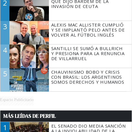
2
QUÉ DIJO BARDEM DE LA
TIENE QUE HACER"
INVASIÓN DE CEUTA
3
ALEXIS MAC ALLISTER CUMPLIÓ
Y SE IMPLANTÓ PELO ANTES DE
VOLVER AL FÚTBOL INGLÉS
4
SANTILLI SE SUMÓ A BULLRICH
Y PRESIONA PARA LA RENUNCIA
DE VILLARRUEL
5
CHAUVINISMO BOBO Y CRISIS
CON BRASIL: LOS ARGENTINOS
SOMOS DERECHOS Y HUMANOS
Espacio Publicitario
MÁS LEÍDAS DE PERFIL
1
EL SENADO DIO MEDIA SANCIÓN
A LA INVIOLABILIDAD DE LA