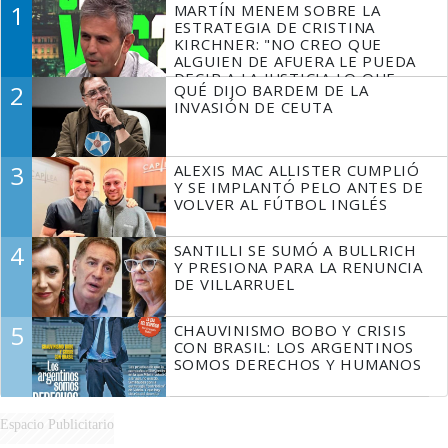
1
MARTÍN MENEM SOBRE LA
ESTRATEGIA DE CRISTINA
KIRCHNER: "NO CREO QUE
ALGUIEN DE AFUERA LE PUEDA
DECIR A LA JUSTICIA LO QUE
2
QUÉ DIJO BARDEM DE LA
TIENE QUE HACER"
INVASIÓN DE CEUTA
3
ALEXIS MAC ALLISTER CUMPLIÓ
Y SE IMPLANTÓ PELO ANTES DE
VOLVER AL FÚTBOL INGLÉS
4
SANTILLI SE SUMÓ A BULLRICH
Y PRESIONA PARA LA RENUNCIA
DE VILLARRUEL
5
CHAUVINISMO BOBO Y CRISIS
CON BRASIL: LOS ARGENTINOS
SOMOS DERECHOS Y HUMANOS
Espacio Publicitario