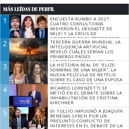
MÁS LEÍDAS DE PERFIL
1
ENCUESTA RUMBO A 2027:
CUATRO CONSULTORAS
MIDIERON EL DESGASTE DE
MILEI Y LA CRISIS DE
LIDERAZGO EN EL PERONISMO
2
TERCERA GUERRA MUNDIAL: LA
INTELIGENCIA ARTIFICIAL
REVELÓ CUÁLES SERÍAN LOS
PRIMEROS PAÍSES
LATINOAMERICANOS EN SER
3
LA HISTORIA REAL DE "ELIZE:
DERROTADOS
SOMBRAS DE UNA MUJER", LA
NUEVA PELÍCULA DE NETFLIX
SOBRE EL CASO DE UNA ESPOSA
QUE DESCUARTIZÓ A SU
4
RICARDO LORENZETTI SE
MARIDO
METIÓ EN EL DEBATE SOBRE LA
INHABILITACIÓN DE CRISTINA
KIRCHNER
5
DI TULLIO IMPUGNÓ A JOAQUÍN
BENEGAS LYNCH POR UN
PRESUNTO CONFLICTO DE
INTERESES EN EL DEBATE DE LA