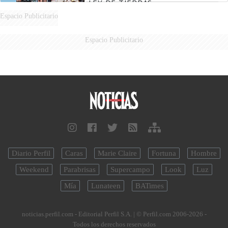
LEY DE TIERRAS
Espacio Publicitario
Espacio Publicitario
Diario Perfil
Caras
Marie Claire
Fortuna
Hombre
Weekend
Parabrisas
Supercampo
Look
Luz
Mía
Lunateen
BATimes
noticias.perfil.com - Editorial Perfil S.A.
| © Perfil.com 2006-2026 -
Todos los derechos reservados