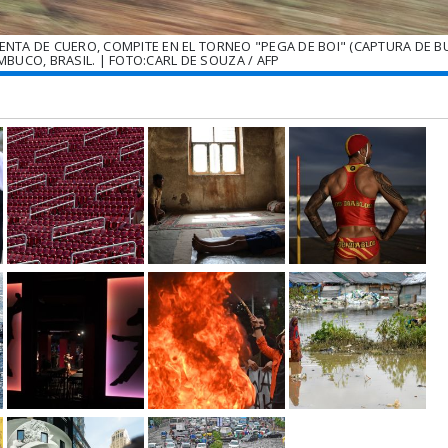
NTA DE CUERO, COMPITE EN EL TORNEO "PEGA DE BOI" (CAPTURA DE B
UCO, BRASIL. | FOTO:CARL DE SOUZA / AFP