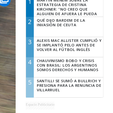
1
MARTÍN MENEM SOBRE LA
ESTRATEGIA DE CRISTINA
KIRCHNER: "NO CREO QUE
ALGUIEN DE AFUERA LE PUEDA
DECIR A LA JUSTICIA LO QUE
2
QUÉ DIJO BARDEM DE LA
TIENE QUE HACER"
INVASIÓN DE CEUTA
3
ALEXIS MAC ALLISTER CUMPLIÓ Y
SE IMPLANTÓ PELO ANTES DE
VOLVER AL FÚTBOL INGLÉS
4
CHAUVINISMO BOBO Y CRISIS
CON BRASIL: LOS ARGENTINOS
SOMOS DERECHOS Y HUMANOS
5
SANTILLI SE SUMÓ A BULLRICH Y
PRESIONA PARA LA RENUNCIA DE
VILLARRUEL
Espacio Publicitario