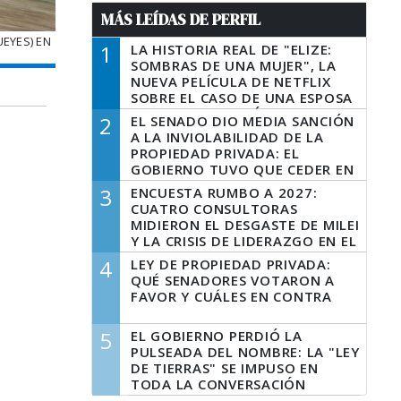
MÁS LEÍDAS DE PERFIL
UEYES) EN
1
LA HISTORIA REAL DE "ELIZE:
SOMBRAS DE UNA MUJER", LA
NUEVA PELÍCULA DE NETFLIX
SOBRE EL CASO DE UNA ESPOSA
QUE DESCUARTIZÓ A SU
2
EL SENADO DIO MEDIA SANCIÓN
MARIDO
A LA INVIOLABILIDAD DE LA
PROPIEDAD PRIVADA: EL
GOBIERNO TUVO QUE CEDER EN
LA LEY DEL MANEJO DEL FUEGO
3
ENCUESTA RUMBO A 2027:
CUATRO CONSULTORAS
MIDIERON EL DESGASTE DE MILEI
Y LA CRISIS DE LIDERAZGO EN EL
PERONISMO
4
LEY DE PROPIEDAD PRIVADA:
QUÉ SENADORES VOTARON A
FAVOR Y CUÁLES EN CONTRA
5
EL GOBIERNO PERDIÓ LA
PULSEADA DEL NOMBRE: LA "LEY
DE TIERRAS" SE IMPUSO EN
TODA LA CONVERSACIÓN
DIGITAL