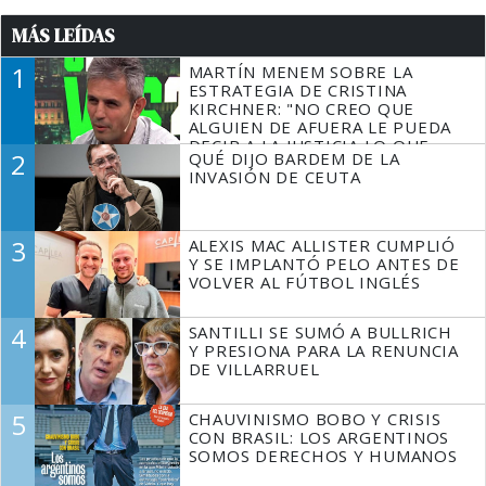
MÁS LEÍDAS
1
MARTÍN MENEM SOBRE LA
ESTRATEGIA DE CRISTINA
KIRCHNER: "NO CREO QUE
ALGUIEN DE AFUERA LE PUEDA
DECIR A LA JUSTICIA LO QUE
2
QUÉ DIJO BARDEM DE LA
TIENE QUE HACER"
INVASIÓN DE CEUTA
3
ALEXIS MAC ALLISTER CUMPLIÓ
Y SE IMPLANTÓ PELO ANTES DE
VOLVER AL FÚTBOL INGLÉS
4
SANTILLI SE SUMÓ A BULLRICH
Y PRESIONA PARA LA RENUNCIA
DE VILLARRUEL
5
CHAUVINISMO BOBO Y CRISIS
CON BRASIL: LOS ARGENTINOS
SOMOS DERECHOS Y HUMANOS