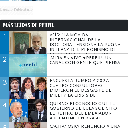
Espacio Publicitario
MÁS LEÍDAS DE PERFIL
1
ASÍS: "LA MOVIDA
INTERNACIONAL DE LA
DOCTORA TENSIONA LA PUGNA
INTERNA DEL PERONISMO DE
LA PROVINCIA DEL PECADO"
2
¡MIRÁ EN VIVO +PERFIL!: UN
CANAL CON GENTE QUE PIENSA
3
ENCUESTA RUMBO A 2027:
CUATRO CONSULTORAS
MIDIERON EL DESGASTE DE
MILEI Y LA CRISIS DE
LIDERAZGO EN EL PERONISMO
4
QUIRNO RECONOCIÓ QUE EL
GOBIERNO DE LULA SOLICITÓ
EL RETIRO DEL EMBAJADOR
ARGENTINO EN BRASIL
5
CACHANOSKY RENUNCIÓ A UNA