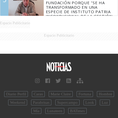
FUNDACIÓN PORQUE "SE HA
TRANSFORMADO EN UNA
ESPECIE DE INSTITUTO PATRIA
INCONDICIONAL DE LA GESTIÓN
DE MILEI"
Espacio Publicitario
Espacio Publicitario
Diario Perfil
Caras
Marie Claire
Fortuna
Hombre
Weekend
Parabrisas
Supercampo
Look
Luz
Mía
Lunateen
BATimes