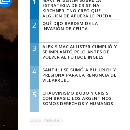
1
MARTÍN MENEM SOBRE LA
ESTRATEGIA DE CRISTINA
KIRCHNER: "NO CREO QUE
ALGUIEN DE AFUERA LE PUEDA
DECIR A LA JUSTICIA LO QUE
2
QUÉ DIJO BARDEM DE LA
TIENE QUE HACER"
INVASIÓN DE CEUTA
3
ALEXIS MAC ALLISTER CUMPLIÓ Y
SE IMPLANTÓ PELO ANTES DE
VOLVER AL FÚTBOL INGLÉS
4
SANTILLI SE SUMÓ A BULLRICH Y
PRESIONA PARA LA RENUNCIA DE
VILLARRUEL
5
CHAUVINISMO BOBO Y CRISIS
CON BRASIL: LOS ARGENTINOS
SOMOS DERECHOS Y HUMANOS
Espacio Publicitario