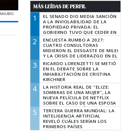
MÁS LEÍDAS DE PERFIL
DANUBIO
1
EL SENADO DIO MEDIA SANCIÓN
A LA INVIOLABILIDAD DE LA
PROPIEDAD PRIVADA: EL
GOBIERNO TUVO QUE CEDER EN
LA LEY DEL MANEJO DEL FUEGO
2
ENCUESTA RUMBO A 2027:
CUATRO CONSULTORAS
MIDIERON EL DESGASTE DE MILEI
Y LA CRISIS DE LIDERAZGO EN EL
PERONISMO
3
RICARDO LORENZETTI SE METIÓ
EN EL DEBATE SOBRE LA
INHABILITACIÓN DE CRISTINA
KIRCHNER
4
LA HISTORIA REAL DE "ELIZE:
SOMBRAS DE UNA MUJER", LA
NUEVA PELÍCULA DE NETFLIX
SOBRE EL CASO DE UNA ESPOSA
QUE DESCUARTIZÓ A SU
5
TERCERA GUERRA MUNDIAL: LA
MARIDO
INTELIGENCIA ARTIFICIAL
REVELÓ CUÁLES SERÍAN LOS
PRIMEROS PAÍSES
LATINOAMERICANOS EN SER