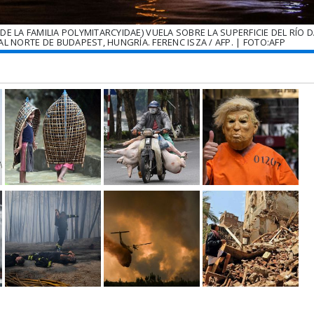
 LA FAMILIA POLYMITARCYIDAE) VUELA SOBRE LA SUPERFICIE DEL RÍO 
L NORTE DE BUDAPEST, HUNGRÍA. FERENC ISZA / AFP. | FOTO:AFP