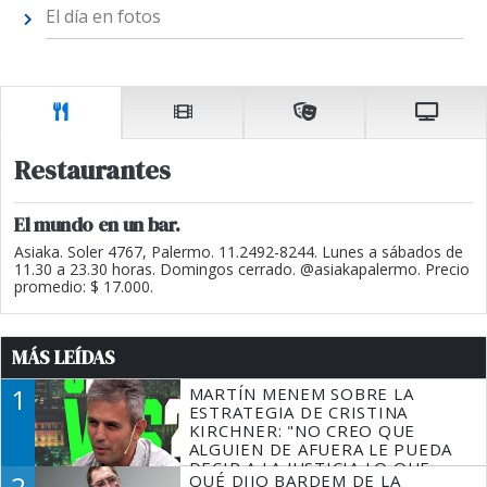
El día en fotos
Restaurantes
El mundo en un bar.
Asiaka. Soler 4767, Palermo. 11.2492-8244. Lunes a sábados de
11.30 a 23.30 horas. Domingos cerrado. @asiakapalermo. Precio
promedio: $ 17.000.
MÁS LEÍDAS
1
MARTÍN MENEM SOBRE LA
ESTRATEGIA DE CRISTINA
KIRCHNER: "NO CREO QUE
ALGUIEN DE AFUERA LE PUEDA
DECIR A LA JUSTICIA LO QUE
2
QUÉ DIJO BARDEM DE LA
TIENE QUE HACER"