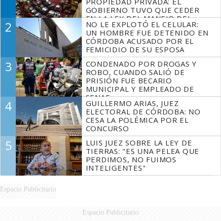
PROPIEDAD PRIVADA: EL
GOBIERNO TUVO QUE CEDER
EN LA LEY DEL MANEJO DEL
2
NO LE EXPLOTÓ EL CELULAR:
FUEGO
UN HOMBRE FUE DETENIDO EN
CÓRDOBA ACUSADO POR EL
FEMICIDIO DE SU ESPOSA
3
CONDENADO POR DROGAS Y
ROBO, CUANDO SALIÓ DE
PRISIÓN FUE BECARIO
MUNICIPAL Y EMPLEADO DE
SENAF
4
GUILLERMO ARIAS, JUEZ
ELECTORAL DE CÓRDOBA: NO
CESA LA POLÉMICA POR EL
CONCURSO
5
LUIS JUEZ SOBRE LA LEY DE
TIERRAS: "ES UNA PELEA QUE
PERDIMOS, NO FUIMOS
INTELIGENTES"
Espacio Publicitario
Espacio Publicitario