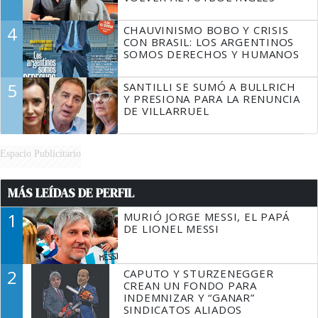
4
CHAUVINISMO BOBO Y CRISIS
CON BRASIL: LOS ARGENTINOS
SOMOS DERECHOS Y HUMANOS
5
SANTILLI SE SUMÓ A BULLRICH
Y PRESIONA PARA LA RENUNCIA
DE VILLARRUEL
Espacio Publicitario
MÁS LEÍDAS DE PERFIL
1
MURIÓ JORGE MESSI, EL PAPÁ
DE LIONEL MESSI
2
CAPUTO Y STURZENEGGER
CREAN UN FONDO PARA
INDEMNIZAR Y “GANAR”
SINDICATOS ALIADOS