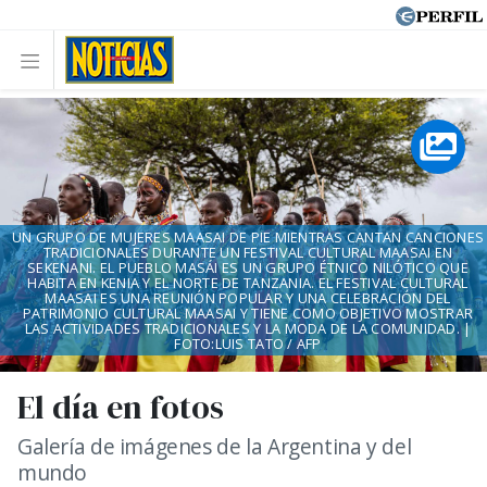
UN GRUPO DE MUJERES MAASAI DE PIE MIENTRAS CANTAN CANCIONES
TRADICIONALES DURANTE UN FESTIVAL CULTURAL MAASAI EN
SEKENANI. EL PUEBLO MASÁI ES UN GRUPO ÉTNICO NILÓTICO QUE
HABITA EN KENIA Y EL NORTE DE TANZANIA. EL FESTIVAL CULTURAL
MAASAI ES UNA REUNIÓN POPULAR Y UNA CELEBRACIÓN DEL
PATRIMONIO CULTURAL MAASAI Y TIENE COMO OBJETIVO MOSTRAR
LAS ACTIVIDADES TRADICIONALES Y LA MODA DE LA COMUNIDAD. |
FOTO:LUIS TATO / AFP
El día en fotos
Galería de imágenes de la Argentina y del
mundo