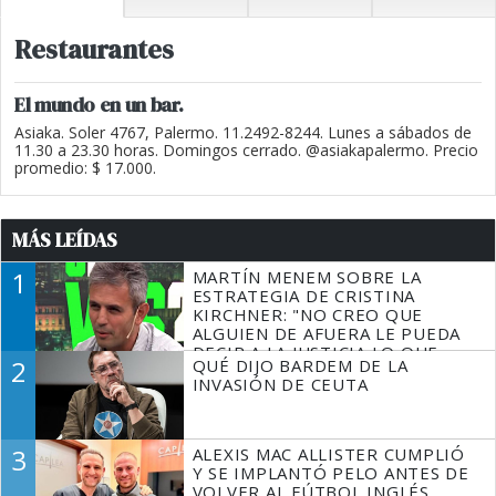
Restaurantes
El mundo en un bar.
Asiaka. Soler 4767, Palermo. 11.2492-8244. Lunes a sábados de
11.30 a 23.30 horas. Domingos cerrado. @asiakapalermo. Precio
promedio: $ 17.000.
MÁS LEÍDAS
1
MARTÍN MENEM SOBRE LA
ESTRATEGIA DE CRISTINA
KIRCHNER: "NO CREO QUE
ALGUIEN DE AFUERA LE PUEDA
DECIR A LA JUSTICIA LO QUE
2
QUÉ DIJO BARDEM DE LA
TIENE QUE HACER"
INVASIÓN DE CEUTA
3
ALEXIS MAC ALLISTER CUMPLIÓ
Y SE IMPLANTÓ PELO ANTES DE
VOLVER AL FÚTBOL INGLÉS