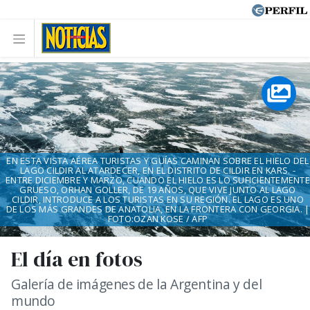
EN ESTA VISTA AÉREA TURISTAS Y GUÍAS CAMINAN SOBRE EL HIELO DEL
LAGO CILDIR AL ATARDECER, EN EL DISTRITO DE CILDIR EN KARS. -
ENTRE DICIEMBRE Y MARZO, CUANDO EL HIELO ES LO SUFICIENTEMENTE
GRUESO, ORHAN GOLLER, DE 19 AÑOS, QUE VIVE JUNTO AL LAGO
CILDIR, INTRODUCE A LOS TURISTAS EN SU REGIÓN. EL LAGO ES UNO
DE LOS MÁS GRANDES DE ANATOLIA, EN LA FRONTERA CON GEORGIA. |
FOTO:OZAN KOSE / AFP
El día en fotos
Galería de imágenes de la Argentina y del
mundo