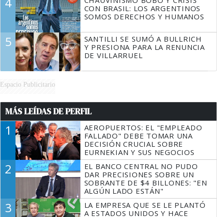
4
CHAUVINISMO BOBO Y CRISIS
CON BRASIL: LOS ARGENTINOS
SOMOS DERECHOS Y HUMANOS
5
SANTILLI SE SUMÓ A BULLRICH
Y PRESIONA PARA LA RENUNCIA
DE VILLARRUEL
Espacio Publicitario
MÁS LEÍDAS DE PERFIL
1
AEROPUERTOS: EL "EMPLEADO
FALLADO" DEBE TOMAR UNA
DECISIÓN CRUCIAL SOBRE
EURNEKIAN Y SUS NEGOCIOS
2
EL BANCO CENTRAL NO PUDO
DAR PRECISIONES SOBRE UN
SOBRANTE DE $4 BILLONES: "EN
ALGÚN LADO ESTÁN"
3
LA EMPRESA QUE SE LE PLANTÓ
A ESTADOS UNIDOS Y HACE