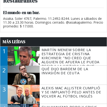
Restaurantes
El mundo en un bar.
Asiaka. Soler 4767, Palermo. 11.2492-8244. Lunes a sábados de
11.30 a 23.30 horas. Domingos cerrado. @asiakapalermo. Precio
promedio: $ 17.000.
MÁS LEÍDAS
1
MARTÍN MENEM SOBRE LA
ESTRATEGIA DE CRISTINA
KIRCHNER: "NO CREO QUE
ALGUIEN DE AFUERA LE PUEDA
DECIR A LA JUSTICIA LO QUE
2
QUÉ DIJO BARDEM DE LA
TIENE QUE HACER"
INVASIÓN DE CEUTA
3
ALEXIS MAC ALLISTER CUMPLIÓ
Y SE IMPLANTÓ PELO ANTES DE
VOLVER AL FÚTBOL INGLÉS