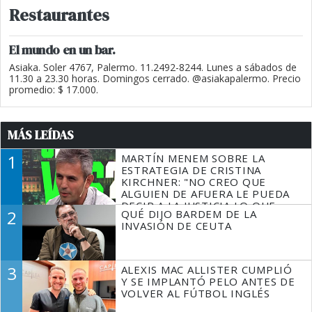
Restaurantes
El mundo en un bar.
Asiaka. Soler 4767, Palermo. 11.2492-8244. Lunes a sábados de
11.30 a 23.30 horas. Domingos cerrado. @asiakapalermo. Precio
promedio: $ 17.000.
MÁS LEÍDAS
1
MARTÍN MENEM SOBRE LA
ESTRATEGIA DE CRISTINA
KIRCHNER: "NO CREO QUE
ALGUIEN DE AFUERA LE PUEDA
DECIR A LA JUSTICIA LO QUE
2
QUÉ DIJO BARDEM DE LA
TIENE QUE HACER"
INVASIÓN DE CEUTA
3
ALEXIS MAC ALLISTER CUMPLIÓ
Y SE IMPLANTÓ PELO ANTES DE
VOLVER AL FÚTBOL INGLÉS