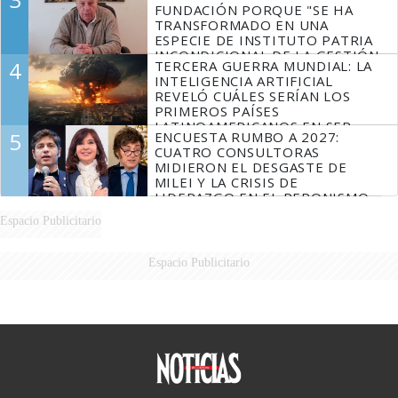
FUNDACIÓN PORQUE "SE HA
TRANSFORMADO EN UNA
ESPECIE DE INSTITUTO PATRIA
INCONDICIONAL DE LA GESTIÓN
4
TERCERA GUERRA MUNDIAL: LA
DE MILEI"
INTELIGENCIA ARTIFICIAL
REVELÓ CUÁLES SERÍAN LOS
PRIMEROS PAÍSES
LATINOAMERICANOS EN SER
5
ENCUESTA RUMBO A 2027:
DERROTADOS
CUATRO CONSULTORAS
MIDIERON EL DESGASTE DE
MILEI Y LA CRISIS DE
LIDERAZGO EN EL PERONISMO
Espacio Publicitario
Espacio Publicitario