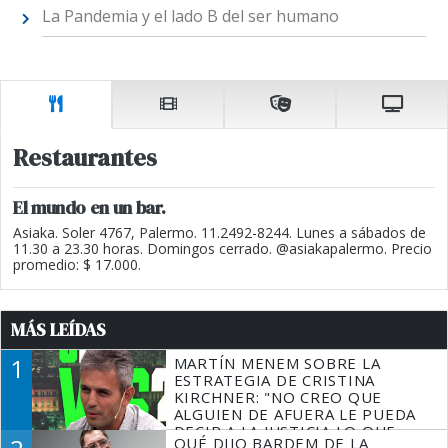
La Pandemia y el lado B del ser humano
Restaurantes
El mundo en un bar.
Asiaka. Soler 4767, Palermo. 11.2492-8244. Lunes a sábados de
11.30 a 23.30 horas. Domingos cerrado. @asiakapalermo. Precio
promedio: $ 17.000.
MÁS LEÍDAS
1
MARTÍN MENEM SOBRE LA
ESTRATEGIA DE CRISTINA
KIRCHNER: "NO CREO QUE
ALGUIEN DE AFUERA LE PUEDA
DECIR A LA JUSTICIA LO QUE
QUÉ DIJO BARDEM DE LA
TIENE QUE HACER"