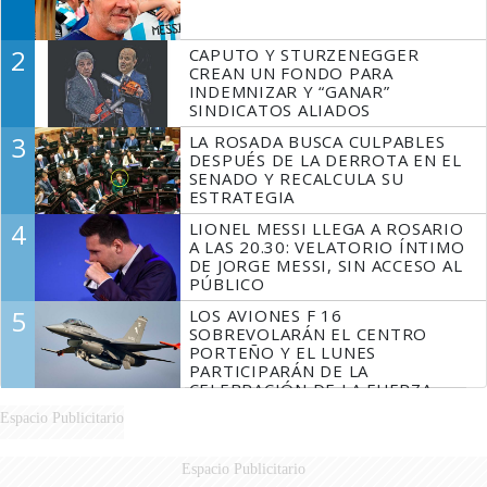
2
CAPUTO Y STURZENEGGER
CREAN UN FONDO PARA
INDEMNIZAR Y “GANAR”
SINDICATOS ALIADOS
3
LA ROSADA BUSCA CULPABLES
DESPUÉS DE LA DERROTA EN EL
SENADO Y RECALCULA SU
ESTRATEGIA
4
LIONEL MESSI LLEGA A ROSARIO
A LAS 20.30: VELATORIO ÍNTIMO
DE JORGE MESSI, SIN ACCESO AL
PÚBLICO
5
LOS AVIONES F 16
SOBREVOLARÁN EL CENTRO
PORTEÑO Y EL LUNES
PARTICIPARÁN DE LA
CELEBRACIÓN DE LA FUERZA
AÉREA
Espacio Publicitario
Espacio Publicitario