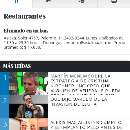
Restaurantes
El mundo en un bar.
Asiaka. Soler 4767, Palermo. 11.2492-8244. Lunes a sábados de
11.30 a 23.30 horas. Domingos cerrado. @asiakapalermo. Precio
promedio: $ 17.000.
MÁS LEÍDAS
1
MARTÍN MENEM SOBRE LA
ESTRATEGIA DE CRISTINA
KIRCHNER: "NO CREO QUE
ALGUIEN DE AFUERA LE PUEDA
DECIR A LA JUSTICIA LO QUE
2
QUÉ DIJO BARDEM DE LA
TIENE QUE HACER"
INVASIÓN DE CEUTA
3
ALEXIS MAC ALLISTER CUMPLIÓ
Y SE IMPLANTÓ PELO ANTES DE