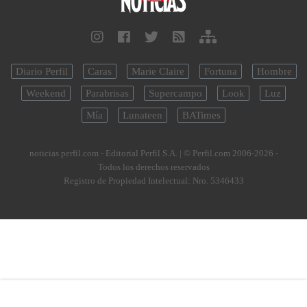
Diario Perfil
Caras
Marie Claire
Fortuna
Hombre
Weekend
Parabrisas
Supercampo
Look
Luz
Mía
Lunateen
BATimes
noticias.perfil.com - Editorial Perfil S.A.
| © Perfil.com 2006-2026 -
Todos los derechos reservados
Registro de Propiedad Intelectual: Nro. 5346433