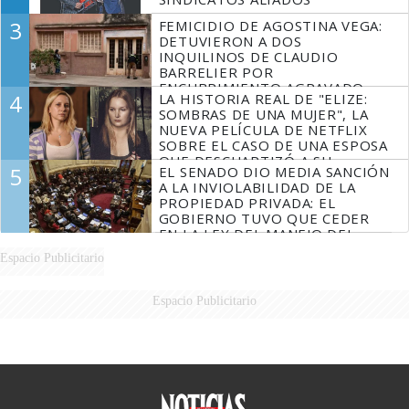
3
FEMICIDIO DE AGOSTINA VEGA:
DETUVIERON A DOS
INQUILINOS DE CLAUDIO
BARRELIER POR
ENCUBRIMIENTO AGRAVADO
4
LA HISTORIA REAL DE "ELIZE:
SOMBRAS DE UNA MUJER", LA
NUEVA PELÍCULA DE NETFLIX
SOBRE EL CASO DE UNA ESPOSA
QUE DESCUARTIZÓ A SU
5
EL SENADO DIO MEDIA SANCIÓN
MARIDO
A LA INVIOLABILIDAD DE LA
PROPIEDAD PRIVADA: EL
GOBIERNO TUVO QUE CEDER
EN LA LEY DEL MANEJO DEL
FUEGO
Espacio Publicitario
Espacio Publicitario