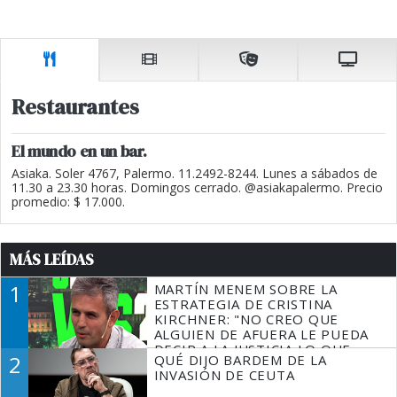
Restaurantes
El mundo en un bar.
Asiaka. Soler 4767, Palermo. 11.2492-8244. Lunes a sábados de
11.30 a 23.30 horas. Domingos cerrado. @asiakapalermo. Precio
promedio: $ 17.000.
MÁS LEÍDAS
1
MARTÍN MENEM SOBRE LA
ESTRATEGIA DE CRISTINA
KIRCHNER: "NO CREO QUE
ALGUIEN DE AFUERA LE PUEDA
DECIR A LA JUSTICIA LO QUE
2
QUÉ DIJO BARDEM DE LA
TIENE QUE HACER"
INVASIÓN DE CEUTA