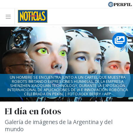
UN HOMBRE SE ENCUENTRA JUNTO A UN CARTEL QUE MUESTRA
ROBOTS IMITANDO EXPRESIONES HUMANAS, DE LA EMPRESA
SHENZHEN XIAOQUAN TECHNOLOGY, DURANTE LA EXPOSICIÓN
INTERNACIONAL DE APLICACIONES DE IA E INNOVACIÓN ROBÓTICA
CELEBRADA EN PEKÍN. | FOTO:ADEK BERRY / AFP
El día en fotos
Galería de imágenes de la Argentina y del
mundo