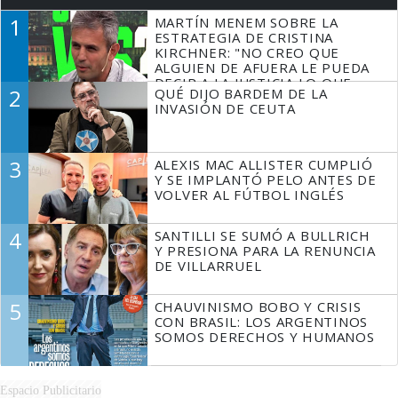
1
MARTÍN MENEM SOBRE LA
ESTRATEGIA DE CRISTINA
KIRCHNER: "NO CREO QUE
ALGUIEN DE AFUERA LE PUEDA
DECIR A LA JUSTICIA LO QUE
2
QUÉ DIJO BARDEM DE LA
TIENE QUE HACER"
INVASIÓN DE CEUTA
3
ALEXIS MAC ALLISTER CUMPLIÓ
Y SE IMPLANTÓ PELO ANTES DE
VOLVER AL FÚTBOL INGLÉS
4
SANTILLI SE SUMÓ A BULLRICH
Y PRESIONA PARA LA RENUNCIA
DE VILLARRUEL
5
CHAUVINISMO BOBO Y CRISIS
CON BRASIL: LOS ARGENTINOS
SOMOS DERECHOS Y HUMANOS
Espacio Publicitario