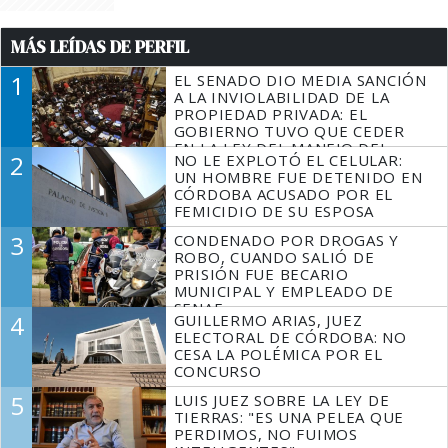
MÁS LEÍDAS DE PERFIL
1
EL SENADO DIO MEDIA SANCIÓN
A LA INVIOLABILIDAD DE LA
PROPIEDAD PRIVADA: EL
GOBIERNO TUVO QUE CEDER
EN LA LEY DEL MANEJO DEL
2
NO LE EXPLOTÓ EL CELULAR:
FUEGO
UN HOMBRE FUE DETENIDO EN
CÓRDOBA ACUSADO POR EL
FEMICIDIO DE SU ESPOSA
3
CONDENADO POR DROGAS Y
ROBO, CUANDO SALIÓ DE
PRISIÓN FUE BECARIO
MUNICIPAL Y EMPLEADO DE
SENAF
4
GUILLERMO ARIAS, JUEZ
ELECTORAL DE CÓRDOBA: NO
CESA LA POLÉMICA POR EL
CONCURSO
5
LUIS JUEZ SOBRE LA LEY DE
TIERRAS: "ES UNA PELEA QUE
PERDIMOS, NO FUIMOS