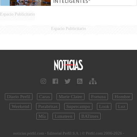
INTELIGENTES"
Espacio Publicitario
Espacio Publicitario
Diario Perfil
Caras
Marie Claire
Fortuna
Hombre
Weekend
Parabrisas
Supercampo
Look
Luz
Mía
Lunateen
BATimes
noticias.perfil.com - Editorial Perfil S.A.
| © Perfil.com 2006-2026 -