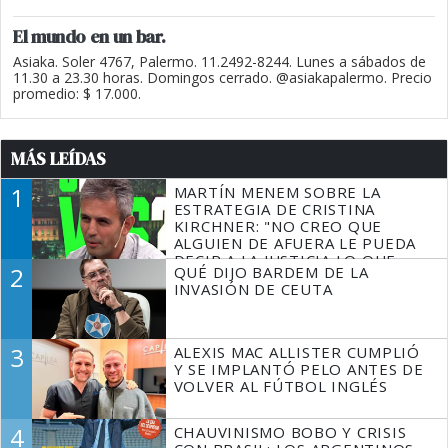
El mundo en un bar.
Asiaka. Soler 4767, Palermo. 11.2492-8244. Lunes a sábados de
11.30 a 23.30 horas. Domingos cerrado. @asiakapalermo. Precio
promedio: $ 17.000.
MÁS LEÍDAS
1
MARTÍN MENEM SOBRE LA
ESTRATEGIA DE CRISTINA
KIRCHNER: "NO CREO QUE
ALGUIEN DE AFUERA LE PUEDA
DECIR A LA JUSTICIA LO QUE
2
QUÉ DIJO BARDEM DE LA
TIENE QUE HACER"
INVASIÓN DE CEUTA
3
ALEXIS MAC ALLISTER CUMPLIÓ
Y SE IMPLANTÓ PELO ANTES DE
VOLVER AL FÚTBOL INGLÉS
4
CHAUVINISMO BOBO Y CRISIS