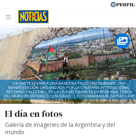
UN JINETE LEVANTA UNA BANDERA PALESTINA DURANTE UNA
MANIFESTACIÓN ORGANIZADA POR LA CAMPAÑA INTERNACIONAL
RETORNO PALESTINO, EN LA CIUDAD LIBANESA DE KFAR KILA, CERCA
DEL MURO FRONTERIZO CON ISRAEL. | FOTO:MAHMOUD ZAYYAT / AFP
El día en fotos
Galería de imágenes de la Argentina y del
mundo