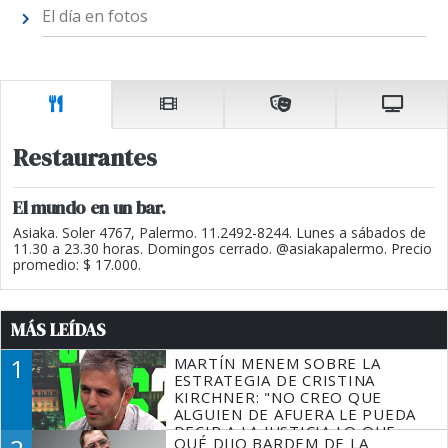
El día en fotos
Restaurantes
El mundo en un bar.
Asiaka. Soler 4767, Palermo. 11.2492-8244. Lunes a sábados de
11.30 a 23.30 horas. Domingos cerrado. @asiakapalermo. Precio
promedio: $ 17.000.
MÁS LEÍDAS
1
MARTÍN MENEM SOBRE LA
ESTRATEGIA DE CRISTINA
KIRCHNER: "NO CREO QUE
ALGUIEN DE AFUERA LE PUEDA
DECIR A LA JUSTICIA LO QUE
QUÉ DIJO BARDEM DE LA
TIENE QUE HACER"