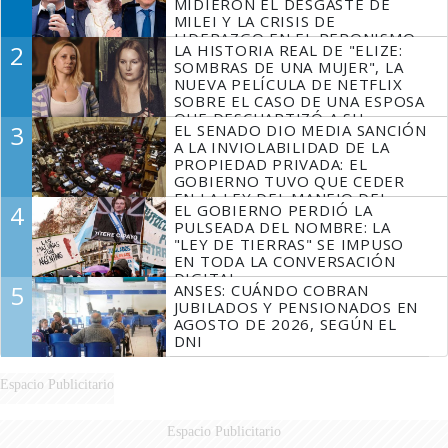
MIDIERON EL DESGASTE DE
MILEI Y LA CRISIS DE
LIDERAZGO EN EL PERONISMO
2
LA HISTORIA REAL DE "ELIZE:
SOMBRAS DE UNA MUJER", LA
NUEVA PELÍCULA DE NETFLIX
SOBRE EL CASO DE UNA ESPOSA
QUE DESCUARTIZÓ A SU
3
EL SENADO DIO MEDIA SANCIÓN
MARIDO
A LA INVIOLABILIDAD DE LA
PROPIEDAD PRIVADA: EL
GOBIERNO TUVO QUE CEDER
EN LA LEY DEL MANEJO DEL
4
EL GOBIERNO PERDIÓ LA
FUEGO
PULSEADA DEL NOMBRE: LA
"LEY DE TIERRAS" SE IMPUSO
EN TODA LA CONVERSACIÓN
DIGITAL
5
ANSES: CUÁNDO COBRAN
JUBILADOS Y PENSIONADOS EN
AGOSTO DE 2026, SEGÚN EL
DNI
Espacio Publicitario
Espacio Publicitario