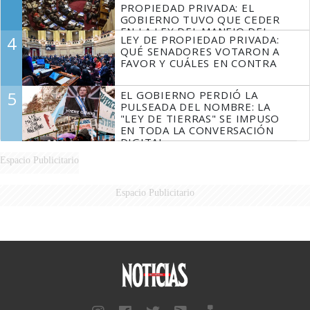
PROPIEDAD PRIVADA: EL
GOBIERNO TUVO QUE CEDER
EN LA LEY DEL MANEJO DEL
4
LEY DE PROPIEDAD PRIVADA:
FUEGO
QUÉ SENADORES VOTARON A
FAVOR Y CUÁLES EN CONTRA
5
EL GOBIERNO PERDIÓ LA
PULSEADA DEL NOMBRE: LA
"LEY DE TIERRAS" SE IMPUSO
EN TODA LA CONVERSACIÓN
DIGITAL
Espacio Publicitario
Espacio Publicitario