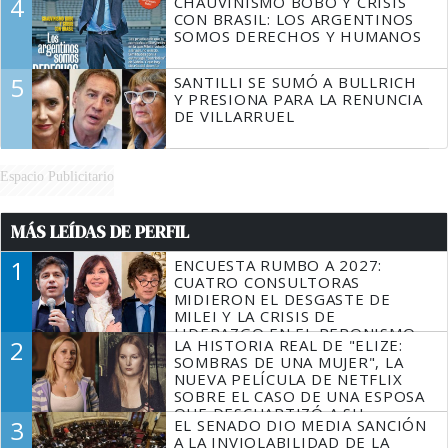
4
CHAUVINISMO BOBO Y CRISIS
CON BRASIL: LOS ARGENTINOS
SOMOS DERECHOS Y HUMANOS
5
SANTILLI SE SUMÓ A BULLRICH
Y PRESIONA PARA LA RENUNCIA
DE VILLARRUEL
Espacio Publicitario
MÁS LEÍDAS DE PERFIL
1
ENCUESTA RUMBO A 2027:
CUATRO CONSULTORAS
MIDIERON EL DESGASTE DE
MILEI Y LA CRISIS DE
LIDERAZGO EN EL PERONISMO
2
LA HISTORIA REAL DE "ELIZE:
SOMBRAS DE UNA MUJER", LA
NUEVA PELÍCULA DE NETFLIX
SOBRE EL CASO DE UNA ESPOSA
QUE DESCUARTIZÓ A SU
3
EL SENADO DIO MEDIA SANCIÓN
MARIDO
A LA INVIOLABILIDAD DE LA