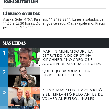
Restaurantes
El mundo en un bar.
Asiaka. Soler 4767, Palermo. 11.2492-8244. Lunes a sábados de
11.30 a 23.30 horas. Domingos cerrado. @asiakapalermo. Precio
promedio: $ 17.000.
MÁS LEÍDAS
1
MARTÍN MENEM SOBRE LA
ESTRATEGIA DE CRISTINA
KIRCHNER: "NO CREO QUE
ALGUIEN DE AFUERA LE PUEDA
DECIR A LA JUSTICIA LO QUE
2
QUÉ DIJO BARDEM DE LA
TIENE QUE HACER"
INVASIÓN DE CEUTA
3
ALEXIS MAC ALLISTER CUMPLIÓ
Y SE IMPLANTÓ PELO ANTES DE
VOLVER AL FÚTBOL INGLÉS