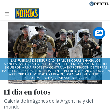
LAS FUERZAS DE SEGURIDAD ISRAELÍES CORREN HACIA LOS
MANIFESTANTES PALESTINOS DURANTE LOS ENFRENTAMIENTOS QUE
SIGUIERON A UNA PROTESTA CONTRA LA EXPROPIACIÓN DE TIERRAS
PALESTINAS POR PARTE DE ISRAEL EN EL PUEBLO DE KFAR QADDUM, EN
LA CISJORDANIA OCUPADA, CERCA DEL ASENTAMIENTO JUDÍO DE
KEDUMIM. | FOTO:JAAFAR ASHTIYEH / AFP
El día en fotos
Galería de imágenes de la Argentina y del
mundo