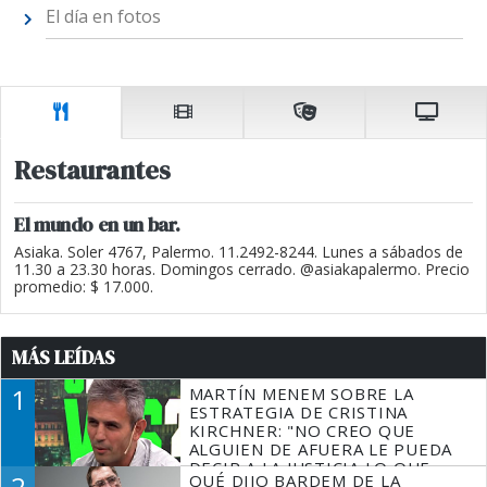
El día en fotos
Restaurantes
El mundo en un bar.
Asiaka. Soler 4767, Palermo. 11.2492-8244. Lunes a sábados de
11.30 a 23.30 horas. Domingos cerrado. @asiakapalermo. Precio
promedio: $ 17.000.
MÁS LEÍDAS
1
MARTÍN MENEM SOBRE LA
ESTRATEGIA DE CRISTINA
KIRCHNER: "NO CREO QUE
ALGUIEN DE AFUERA LE PUEDA
DECIR A LA JUSTICIA LO QUE
2
QUÉ DIJO BARDEM DE LA
TIENE QUE HACER"