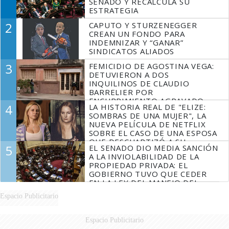
SENADO Y RECALCULA SU
ESTRATEGIA
2
CAPUTO Y STURZENEGGER
CREAN UN FONDO PARA
INDEMNIZAR Y “GANAR”
SINDICATOS ALIADOS
3
FEMICIDIO DE AGOSTINA VEGA:
DETUVIERON A DOS
INQUILINOS DE CLAUDIO
BARRELIER POR
ENCUBRIMIENTO AGRAVADO
4
LA HISTORIA REAL DE "ELIZE:
SOMBRAS DE UNA MUJER", LA
NUEVA PELÍCULA DE NETFLIX
SOBRE EL CASO DE UNA ESPOSA
QUE DESCUARTIZÓ A SU
5
EL SENADO DIO MEDIA SANCIÓN
MARIDO
A LA INVIOLABILIDAD DE LA
PROPIEDAD PRIVADA: EL
GOBIERNO TUVO QUE CEDER
EN LA LEY DEL MANEJO DEL
FUEGO
Espacio Publicitario
Espacio Publicitario